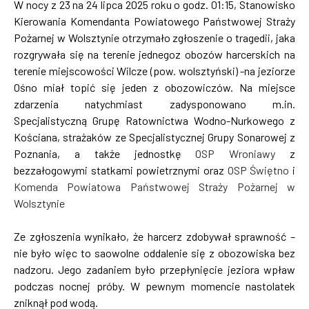
W nocy z 23 na 24 lipca 2025 roku o godz. 01:15, Stanowisko
Kierowania Komendanta Powiatowego Państwowej Straży
Pożarnej w Wolsztynie otrzymało zgłoszenie o tragedii, jaka
rozgrywała się na terenie jednegoz obozów harcerskich na
terenie miejscowości Wilcze (pow. wolsztyński) -na jeziorze
Ośno miał topić się jeden z obozowiczów. Na miejsce
zdarzenia natychmiast zadysponowano m.in.
Specjalistyczną Grupę Ratownictwa Wodno-Nurkowego z
Kościana, strażaków ze Specjalistycznej Grupy Sonarowej z
Poznania, a także jednostkę
OSP Wroniawy
z
bezzałogowymi statkami powietrznymi oraz
OSP Świętno
i
Komenda Powiatowa Państwowej Straży Pożarnej w
Wolsztynie
Ze zgłoszenia wynikało, że harcerz zdobywał sprawność –
nie było więc to saowolne oddalenie się z obozowiska bez
nadzoru. Jego zadaniem było przepłynięcie jeziora wpław
podczas nocnej próby. W pewnym momencie nastolatek
zniknął pod wodą.