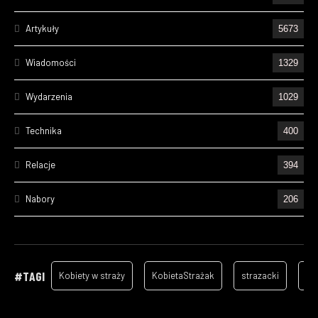
Artykuły
5673
Wiadomości
1329
Wydarzenia
1029
Technika
400
Relacje
394
Nabory
206
Ćwiczenia
195
Wizyty
157
#TAGI
Kobiety w straży
KobietaStrażak
strazacki
ga
Cześć Ich Pamięci
128