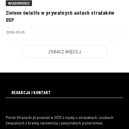
WIADOMOŚCI
Zielone światło w prywatnych autach strażaków
OSP
2026-03-01
ZOBACZ WIĘCEJ
REDAKCJA I KONTAKT
Portal Strażacki.pl powstał w 2013 z myślą o strażakach, osobach
związanych z branżą ratowniczą i pasjonatach pożarnictwa.