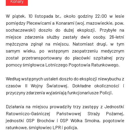
Konary
W piątek, 10 listopada br., około godziny 22:00 w lesie
pomiędzy Plecewicami a Konarami (woj. mazowieckie, pow.
sochaczewski) doszło do dużej eksplozji. Przybyłe na
miejsce zdarzenia służby zastały dwie osoby. 26-letni
mężczyzna zginął na miejscu. Natomiast drugi, w tym
samym wieku, po wstępnym zaopatrzeniu medycznym
został przetransportowany do placówki szpitalnej przy
pomocy śmigłowca Lotniczego Pogotowia Ratunkowego.
Według wstępnych ustaleń doszło do eksplozji niewybuchu z
czasów II Wojny Światowej. Dokładne okoliczności i
przyczyny zdarzenia wyjaśniają funkcjonariusze Policji.
Działania na miejscu prowadziły trzy zastępy z Jednostki
Ratowniczo-Gaśniczej Państwowej Straży Pożarnej,
jednostki OSP Brochów i OSP Wólka Smolna, pogotowie
ratunkowe, śmigłowiec LPR i policja.