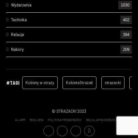
Wydarzenia
1030
Technika
402
Relacje
394
Nabory
209
Ćwiczenia
195
Wizyty
157
#TAGI
Kobiety w straży
KobietaStrażak
strazacki
ga
Cześć Ich Pamięci
129
Szkolenia
96
© STRAŻACKI 2023
ALARM
REKLAMA
POLITYKA PRYWATNOŚCI
REGULAMIN SERWISU
Statystyki wyjazdów OSP - 2022
70
Patronat medialny