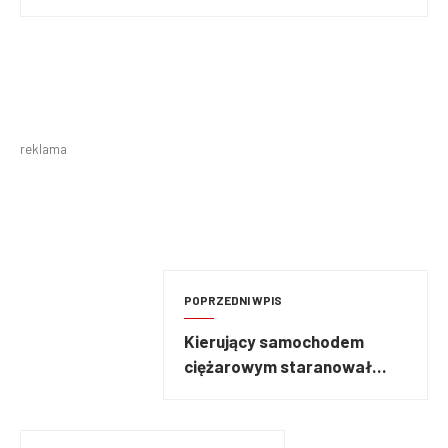
reklama
POPRZEDNI WPIS
Kierujący samochodem
ciężarowym staranował
barierki energochłonne na
S11