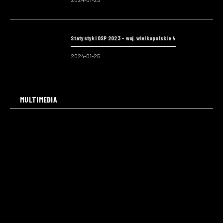
Statystyki OSP 2023 – woj. wielkopolskie 4
2024-01-25
MULTIMEDIA