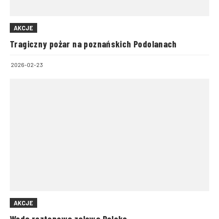
AKCJE
Tragiczny pożar na poznańskich Podolanach
2026-02-23
AKCJE
Woda roztopowa zalewa Polskę