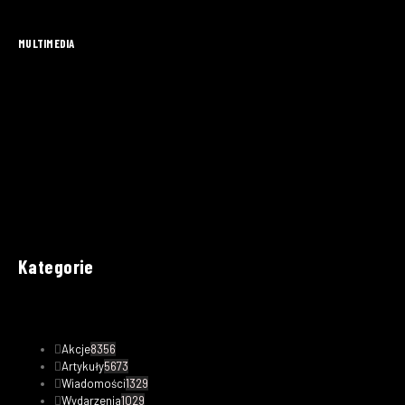
MULTIMEDIA
Kategorie
Akcje
8356
Artykuły
5673
Wiadomości
1329
Wydarzenia
1029