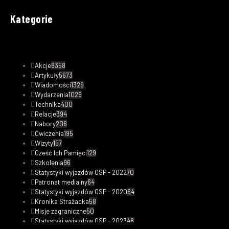
Kategorie
Akcje
8358
Artykuły
5673
Wiadomości
1329
Wydarzenia
1029
Technika
400
Relacje
394
Nabory
206
Ćwiczenia
195
Wizyty
157
Cześć Ich Pamięci
129
Szkolenia
96
Statystyki wyjazdów OSP - 2022
70
Patronat medialny
64
Statystyki wyjazdów OSP - 2020
64
Kronika Strażacka
58
Misje zagraniczne
50
Statystyki wyjazdów OSP - 2023
48