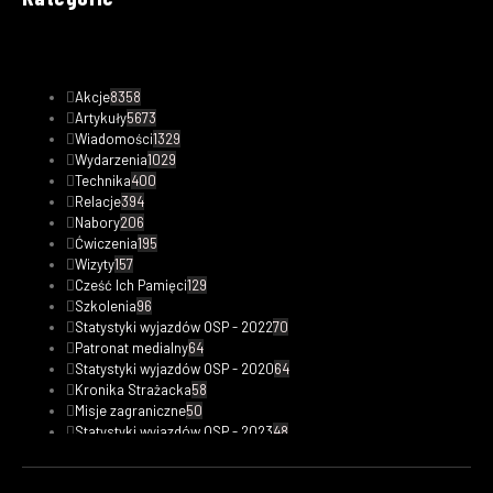
Akcje
8358
Artykuły
5673
Wiadomości
1329
Wydarzenia
1029
Technika
400
Relacje
394
Nabory
206
Ćwiczenia
195
Wizyty
157
Cześć Ich Pamięci
129
Szkolenia
96
Statystyki wyjazdów OSP - 2022
70
Patronat medialny
64
Statystyki wyjazdów OSP - 2020
64
Kronika Strażacka
58
Misje zagraniczne
50
Statystyki wyjazdów OSP - 2023
48
Safety Tips
47
Fotorelacje
33