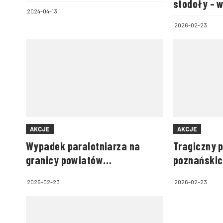
stodoły – 
2024-04-13
zwierzęta
2026-02-23
AKCJE
AKCJE
Wypadek paralotniarza na
Tragiczny 
granicy powiatów
poznańskic
biłgorajskiego i zamojskiego
2026-02-23
2026-02-23