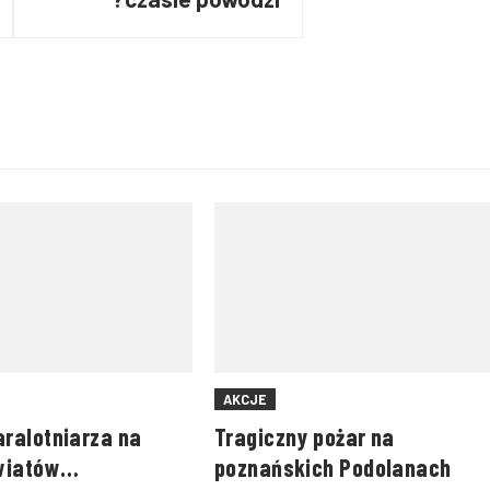
AKCJE
ralotniarza na
Tragiczny pożar na
wiatów
poznańskich Podolanach