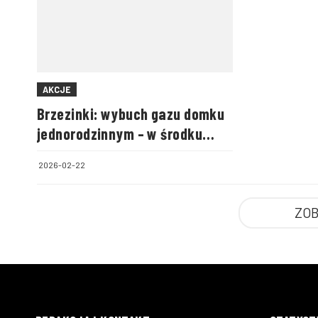
AKCJE
Brzezinki: wybuch gazu domku
jednorodzinnym – w środku
była cała rodzina
2026-02-22
ZOB