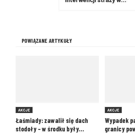
związku z burzami i
ulewnym deszczem
POWIĄZANE ARTYKUŁY
AKCJE
AKCJE
Łaśmiady: zawalił się dach
Wypadek pa
stodoły – w środku były
granicy po