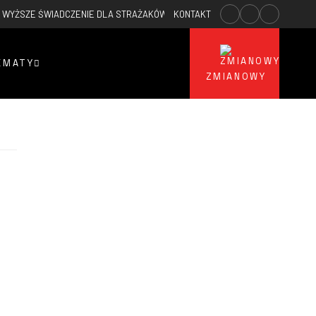
WYŻSZE ŚWIADCZENIE DLA STRAŻAKÓW OSP
KONTAKT
2026-02-23
WYPADEK PAR
EMATY
ZMIANOWY