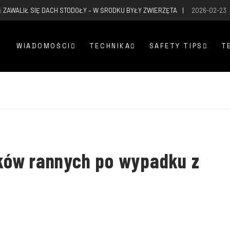
: ZAWALIŁ SIĘ DACH STODOŁY – W ŚRODKU BYŁY ZWIERZĘTA
2026-02-23
WIADOMOŚCI
TECHNIKA
SAFETY TIPS
T
ków rannych po wypadku z