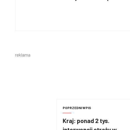
reklama
POPRZEDNI WPIS
Kraj: ponad 2 tys.
interwencji straży w