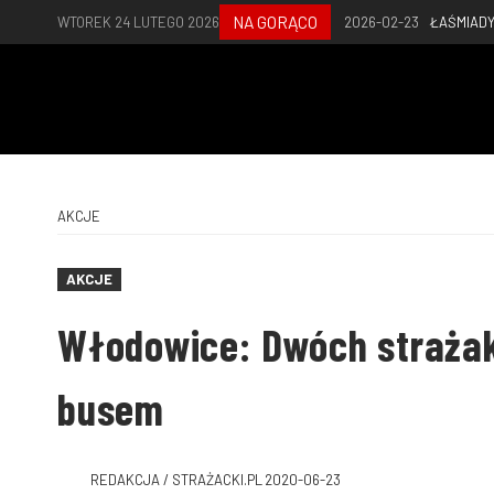
NA GORĄCO
WTOREK 24 LUTEGO 2026
2026-02-23
ŁAŚMIADY
AKCJE
AKCJE
Włodowice: Dwóch straża
busem
REDAKCJA / STRAŻACKI.PL
2020-06-23