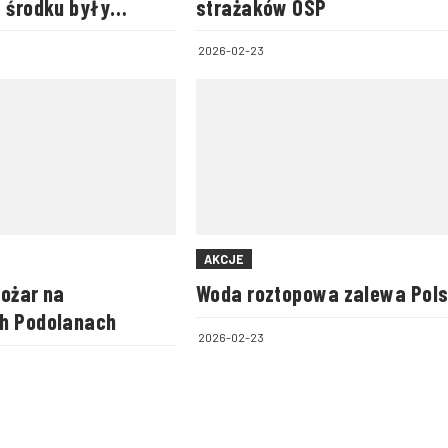
w środku były
strażaków OSP
2026-02-23
AKCJE
pożar na
Woda roztopowa zalewa Pol
h Podolanach
2026-02-23