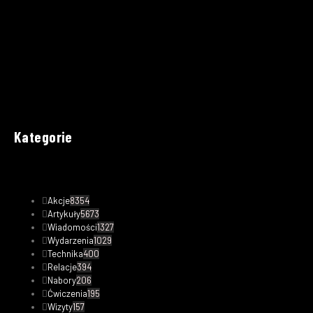
Kategorie
Akcje
8354
Artykuły
5673
Wiadomości
1327
Wydarzenia
1029
Technika
400
Relacje
394
Nabory
206
Ćwiczenia
195
Wizyty
157