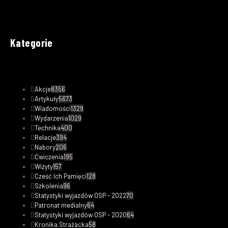
Kategorie
Akcje
8356
Artykuły
5673
Wiadomości
1329
Wydarzenia
1029
Technika
400
Relacje
394
Nabory
206
Ćwiczenia
195
Wizyty
157
Cześć Ich Pamięci
128
Szkolenia
96
Statystyki wyjazdów OSP - 2022
70
Patronat medialny
64
Statystyki wyjazdów OSP - 2020
64
Kronika Strażacka
58