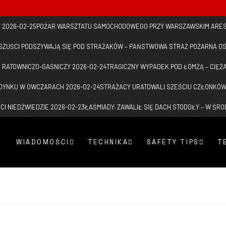
7
2026-02-25
POŻAR WARSZTATU SAMOCHODOWEGO PRZY WARSZAWSKIM ARES
SZUŚCI PODSZYWAJĄ SIĘ POD STRAŻAKÓW – PAŃSTWOWA STRAŻ POŻARNA O
 RATOWNICZO-GAŚNICZY
2026-02-24
TRAGICZNY WYPADEK POD ŁOMŻĄ – CIĘŻ
DYNKU W OWCZARACH
2026-02-24
STRAŻACY URATOWALI SZEŚCIU CZŁONKÓW
CI NIEDŹWIEDZIE
2026-02-23
ŁAŚMIADY: ZAWALIŁ SIĘ DACH STODOŁY – W ŚR
WIADOMOŚCI
TECHNIKA
SAFETY TIPS
T