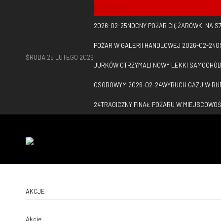
NA GORĄCO
2026-02-25
NOCNY POŻAR CIĘŻARÓWKI NA S
POŻAR W GALERII HANDLOWEJ
2026-02-24
O
ŚRODA 25 LUTEGO 2026
JURKÓW OTRZYMALI NOWY LEKKI SAMOCHÓD
OSOBOWYM
2026-02-24
WYBUCH GAZU W BU
24
TRAGICZNY FINAŁ POŻARU W MIEJSCOWOŚ
AKCJE
Akcje