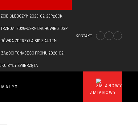
ZCIE ŚLEDCZYM
2026-02-25
PŁOCK:
STRZEGA!
2026-02-24
DRUHOWIE Z OSP
KONTAKT
ARÓWKA ZDERZYŁA SIĘ Z AUTEM
 ZAŁOGI TONĄCEGO PROMU
2026-02-
ODKU BYŁY ZWIERZĘTA
EMATY
ZMIANOWY