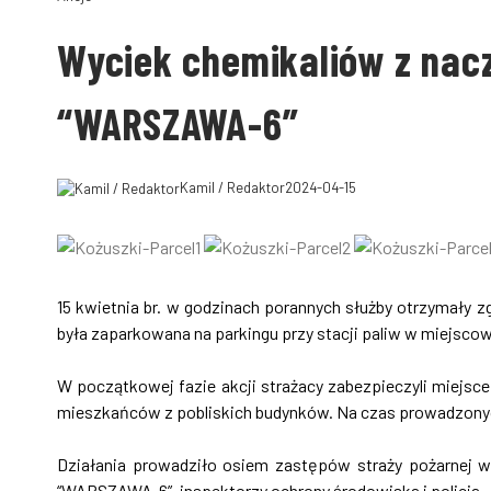
Wyciek chemikaliów z nac
“WARSZAWA-6”
Kamil / Redaktor
2024-04-15
15 kwietnia br. w godzinach porannych służby otrzymały z
była zaparkowana na parkingu przy stacji paliw w miejsco
W początkowej fazie akcji strażacy zabezpieczyli miejsce
mieszkańców z pobliskich budynków. Na czas prowadzonych
Działania prowadziło osiem zastępów straży pożarnej 
“WARSZAWA-6”, inspektorzy ochrony środowiska i policja.