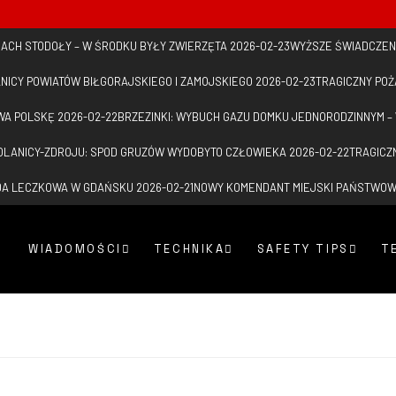
 DACH STODOŁY – W ŚRODKU BYŁY ZWIERZĘTA
2026-02-23
WYŻSZE ŚWIADCZEN
NICY POWIATÓW BIŁGORAJSKIEGO I ZAMOJSKIEGO
2026-02-23
TRAGICZNY PO
WA POLSKĘ
2026-02-22
BRZEZINKI: WYBUCH GAZU DOMKU JEDNORODZINNYM –
LANICY-ZDROJU: SPOD GRUZÓW WYDOBYTO CZŁOWIEKA
2026-02-22
TRAGICZ
ADA LECZKOWA W GDAŃSKU
2026-02-21
NOWY KOMENDANT MIEJSKI PAŃSTWO
WIADOMOŚCI
TECHNIKA
SAFETY TIPS
T