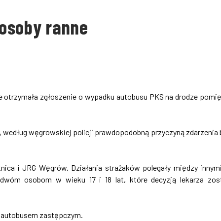
osoby ranne
ie otrzymała zgłoszenie o wypadku autobusu PKS na drodze pomi
, według węgrowskiej policji prawdopodobną przyczyną zdarzenia 
ica i JRG Węgrów. Działania strażaków polegały między innym
 dwóm osobom w wieku 17 i 18 lat, które decyzją lekarza zos
ż autobusem zastępczym.