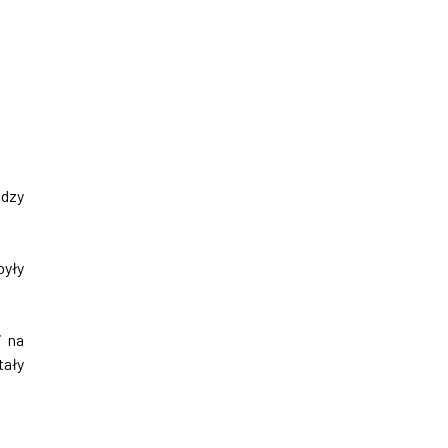
ędzy
były
i na
tały