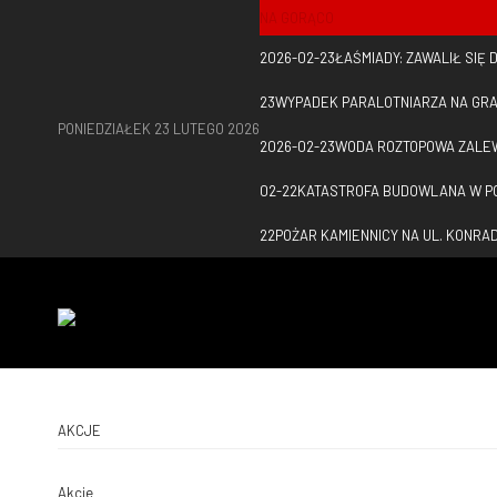
NA GORĄCO
2026-02-23
ŁAŚMIADY: ZAWALIŁ SIĘ
23
WYPADEK PARALOTNIARZA NA GRA
PONIEDZIAŁEK 23 LUTEGO 2026
2026-02-23
WODA ROZTOPOWA ZALE
02-22
KATASTROFA BUDOWLANA W PO
22
POŻAR KAMIENNICY NA UL. KONR
AKCJE
Akcje