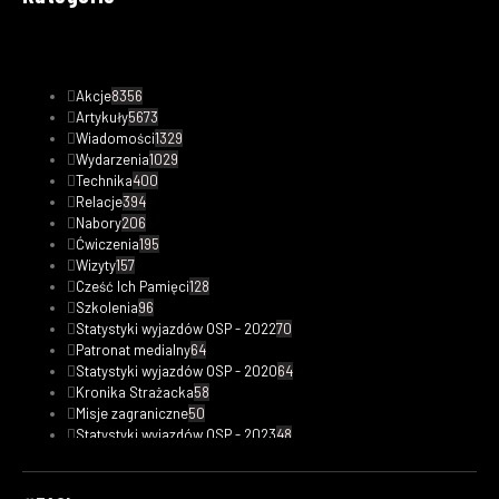
Akcje
8356
Artykuły
5673
Wiadomości
1329
Wydarzenia
1029
Technika
400
Relacje
394
Nabory
206
Ćwiczenia
195
Wizyty
157
Cześć Ich Pamięci
128
Szkolenia
96
Statystyki wyjazdów OSP - 2022
70
Patronat medialny
64
Statystyki wyjazdów OSP - 2020
64
Kronika Strażacka
58
Misje zagraniczne
50
Statystyki wyjazdów OSP - 2023
48
Safety Tips
47
Fotorelacje
33
Kobiety w straży
30