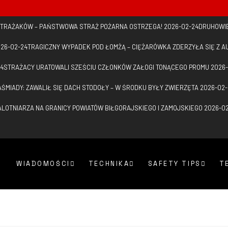
 STRAŻAKÓW – PAŃSTWOWA STRAŻ POŻARNA OSTRZEGA!
2026-02-24
DRUHOWIE
26-02-24
TRAGICZNY WYPADEK POD ŁOMŻĄ – CIĘŻARÓWKA ZDERZYŁA SIĘ Z 
24
STRAŻACY URATOWALI SZEŚCIU CZŁONKÓW ZAŁOGI TONĄCEGO PROMU
2026-
AŚMIADY: ZAWALIŁ SIĘ DACH STODOŁY – W ŚRODKU BYŁY ZWIERZĘTA
2026-02-
LOTNIARZA NA GRANICY POWIATÓW BIŁGORAJSKIEGO I ZAMOJSKIEGO
2026-0
WIADOMOŚCI
TECHNIKA
SAFETY TIPS
T