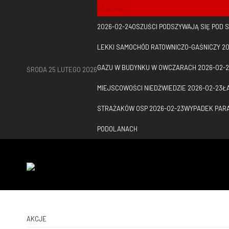
NA GORĄCO
2026-02-24
OSZUŚCI PODSZYWAJĄ SIĘ POD
LEKKI SAMOCHÓD RATOWNICZO-GAŚNICZY
20
GAZU W BUDYNKU W OWCZARACH
2026-02-
ŚRODA 25 LUTEGO 2026
MIEJSCOWOŚCI NIEDŹWIEDZIE
2026-02-23
Ł
STRAŻAKÓW OSP
2026-02-23
WYPADEK PARA
PODOLANACH
AKCJE