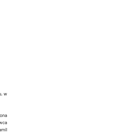
u, w
sona
owca
amil