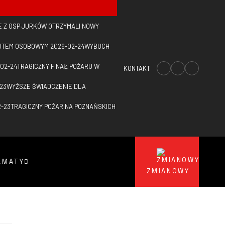
 Z OSP JURKÓW OTRZYMALI NOWY
AUTEM OSOBOWYM
2026-02-24
WYBUCH
02-24
TRAGICZNY FINAŁ POŻARU W
KONTAKT
23
WYŻSZE ŚWIADCZENIE DLA
2-23
TRAGICZNY POŻAR NA POZNAŃSKICH
EMATY
ZMIANOWY