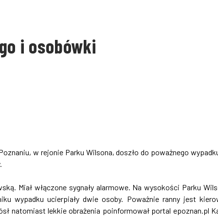
go i osobówki
w Poznaniu, w rejonie Parku Wilsona, doszło do poważnego wypadk
.
owską. Miał włączone sygnały alarmowe. Na wysokości Parku Wil
u wypadku ucierpiały dwie osoby. Poważnie ranny jest kier
ł natomiast lekkie obrażenia poinformował portal epoznan.pl K