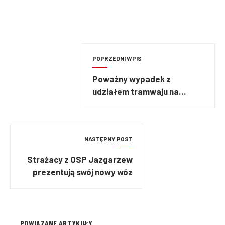
POPRZEDNI WPIS
Poważny wypadek z
udziałem tramwaju na
Rondzie Rataje w Poznaniu
NASTĘPNY POST
Strażacy z OSP Jazgarzew
prezentują swój nowy wóz
POWIĄZANE ARTYKUŁY