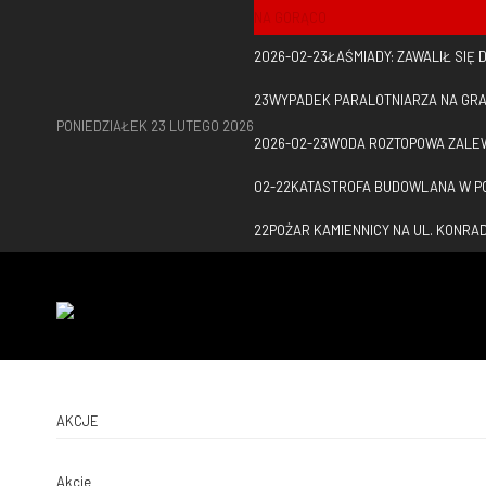
NA GORĄCO
2026-02-23
ŁAŚMIADY: ZAWALIŁ SIĘ
23
WYPADEK PARALOTNIARZA NA GRA
PONIEDZIAŁEK 23 LUTEGO 2026
2026-02-23
WODA ROZTOPOWA ZALE
02-22
KATASTROFA BUDOWLANA W PO
22
POŻAR KAMIENNICY NA UL. KONR
AKCJE
Akcje