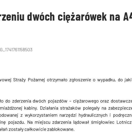
rzeniu dwóch ciężarówek na A
wowej Straży Pożarnej otrzymało zgłoszenie o wypadku, do jak
szło do zderzenia dwóch pojazdów – ciężarowego oraz dostawcz
ażdżonej kabiny. Działania strażaków polegały na zabezpiecz
dowanej z wykorzystaniem narzędzi hydraulicznych i podręcz
nę pojazdu. Na miejscu zdarzenia lądował śmigłowiec Lotnic
ałań zostały całkowicie zablokowane.