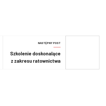
NASTĘPNY POST
Szkolenie doskonalące
z zakresu ratownictwa
technicznego dla
funkcjonariuszy PSP