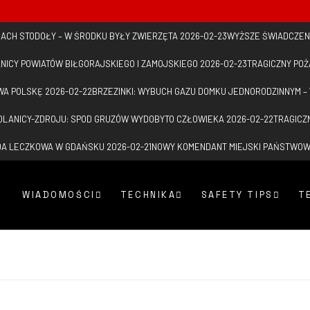
 DACH STODOŁY – W ŚRODKU BYŁY ZWIERZĘTA
2026-02-23
WYŻSZE ŚWIADCZEN
NICY POWIATÓW BIŁGORAJSKIEGO I ZAMOJSKIEGO
2026-02-23
TRAGICZNY PO
WA POLSKĘ
2026-02-22
BRZEZINKI: WYBUCH GAZU DOMKU JEDNORODZINNYM –
LANICY-ZDROJU: SPOD GRUZÓW WYDOBYTO CZŁOWIEKA
2026-02-22
TRAGICZ
ADA LECZKOWA W GDAŃSKU
2026-02-21
NOWY KOMENDANT MIEJSKI PAŃSTWO
WIADOMOŚCI
TECHNIKA
SAFETY TIPS
T