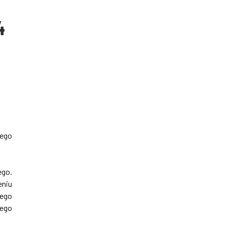
4
iego
ego.
eniu
nego
zego