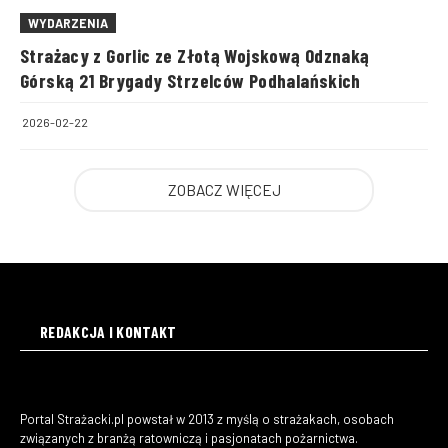
WYDARZENIA
Strażacy z Gorlic ze Złotą Wojskową Odznaką
Górską 21 Brygady Strzelców Podhalańskich
2026-02-22
ZOBACZ WIĘCEJ
REDAKCJA I KONTAKT
Portal Strażacki.pl powstał w 2013 z myślą o strażakach, osobach
związanych z branżą ratowniczą i pasjonatach pożarnictwa.