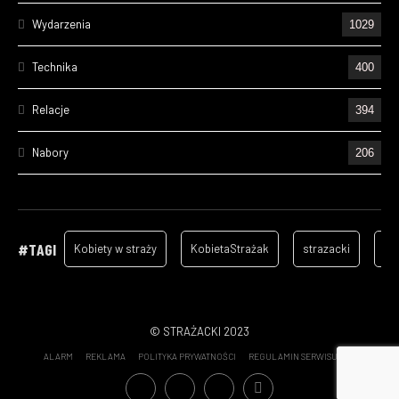
Wydarzenia
1029
Technika
400
Relacje
394
Nabory
206
Ćwiczenia
195
Wizyty
157
#TAGI
Kobiety w straży
KobietaStrażak
strazacki
ga
Cześć Ich Pamięci
128
Szkolenia
96
© STRAŻACKI 2023
ALARM
REKLAMA
POLITYKA PRYWATNOŚCI
REGULAMIN SERWISU
Statystyki wyjazdów OSP - 2022
70