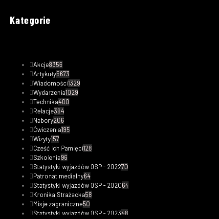
Kategorie
Akcje
8356
Artykuły
5673
Wiadomości
1329
Wydarzenia
1029
Technika
400
Relacje
394
Nabory
206
Ćwiczenia
195
Wizyty
157
Cześć Ich Pamięci
128
Szkolenia
96
Statystyki wyjazdów OSP - 2022
70
Patronat medialny
64
Statystyki wyjazdów OSP - 2020
64
Kronika Strażacka
58
Misje zagraniczne
50
Statystyki wyjazdów OSP - 2023
48