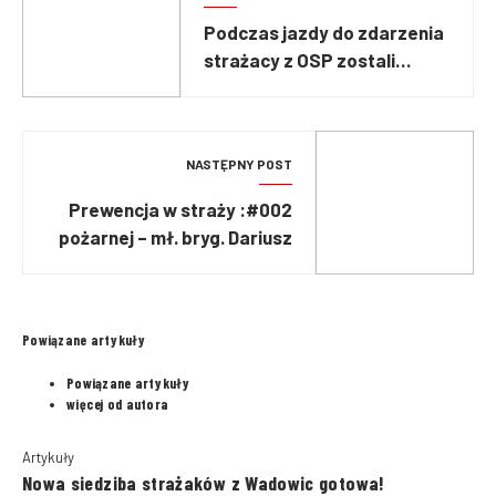
Podczas jazdy do zdarzenia
strażacy z OSP zostali
uderzeni przez samochód
osobowy
NASTĘPNY POST
#002: Prewencja w straży
pożarnej – mł. bryg. Dariusz
Rałowski, KM PSP Rzeszów
Powiązane artykuły
Powiązane artykuły
więcej od autora
Artykuły
Nowa siedziba strażaków z Wadowic gotowa!