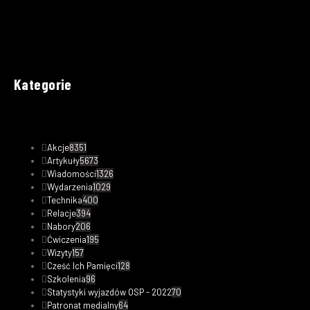
Kategorie
Akcje
8351
Artykuły
5673
Wiadomości
1326
Wydarzenia
1029
Technika
400
Relacje
394
Nabory
206
Ćwiczenia
195
Wizyty
157
Cześć Ich Pamięci
128
Szkolenia
96
Statystyki wyjazdów OSP - 2022
70
Patronat medialny
64