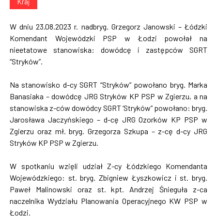
Kraj
W dniu 23.08.2023 r. nadbryg. Grzegorz Janowski – Łódzki
Komendant Wojewódzki PSP w Łodzi powołał na
nieetatowe stanowiska: dowódcę i zastępców SGRT
“Stryków”.
Na stanowisko d-cy SGRT “Stryków” powołano bryg. Marka
Banasiaka – dowódcę JRG Stryków KP PSP w Zgierzu, a na
stanowiska z-ców dowódcy SGRT ‘Stryków” powołano: bryg.
Jarosława Jaczyńskiego – d-cę JRG Ozorków KP PSP w
Zgierzu oraz mł. bryg. Grzegorza Szkupa – z-cę d-cy JRG
Stryków KP PSP w Zgierzu.
W spotkaniu wzięli udział Z-cy Łódzkiego Komendanta
Wojewódzkiego: st. bryg. Zbigniew Łyszkowicz i st. bryg.
Paweł Malinowski oraz st. kpt. Andrzej Śnieguła z-ca
naczelnika Wydziału Planowania Operacyjnego KW PSP w
Łodzi.