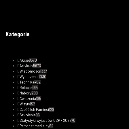
Kategorie
Akcje
8370
Artykuły
5673
Wiadomości
1337
Wydarzenia
1030
Technika
402
Relacje
394
Nabory
209
Ćwiczenia
195
Wizyty
157
Cześć Ich Pamięci
129
Szkolenia
96
Statystyki wyjazdów OSP - 2022
70
Patronat medialny
64