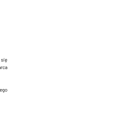
 się
arca
jego