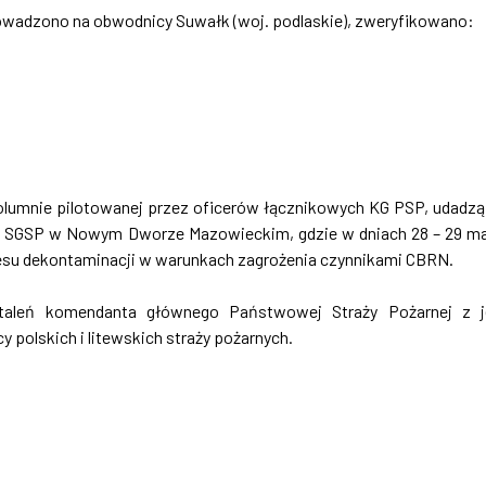
rowadzono na obwodnicy Suwałk (woj. podlaskie), zweryfikowano:
 kolumnie pilotowanej przez oficerów łącznikowych KG PSP, udadzą
wa SGSP w Nowym Dworze Mazowieckim, gdzie w dniach 28 – 29 m
ocesu dekontaminacji w warunkach zagrożenia czynnikami CBRN.
staleń komendanta głównego Państwowej Straży Pożarnej z 
 polskich i litewskich straży pożarnych.