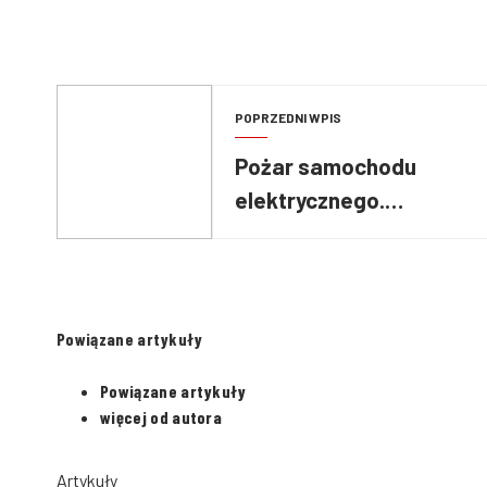
POPRZEDNI WPIS
Pożar samochodu
elektrycznego.
Strażacy prowadzili
działania przez ponad
11 godzin
Powiązane artykuły
Powiązane artykuły
więcej od autora
Artykuły