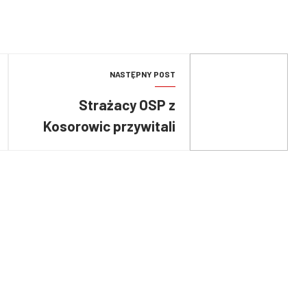
NASTĘPNY POST
Strażacy OSP z
Kosorowic przywitali
nowy wóz strażacki.
MAN TGM 13.290 za
blisko 1 mln zł