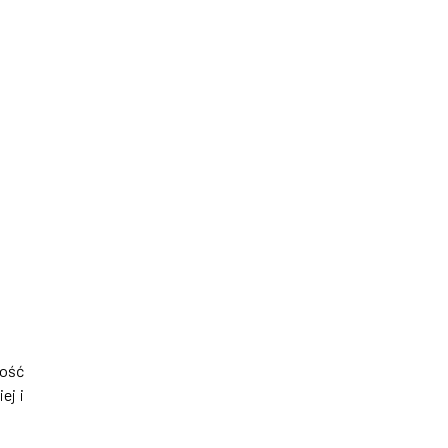
ność
ej i