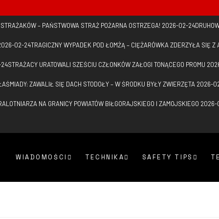
D STRAŻAKÓW – PAŃSTWOWA STRAŻ POŻARNA OSTRZEGA!
2026-02-24
DRUHOW
2026-02-24
TRAGICZNY WYPADEK POD ŁOMŻĄ – CIĘŻARÓWKA ZDERZYŁA SIĘ 
-24
STRAŻACY URATOWALI SZEŚCIU CZŁONKÓW ZAŁOGI TONĄCEGO PROMU
202
ŁAŚMIADY: ZAWALIŁ SIĘ DACH STODOŁY – W ŚRODKU BYŁY ZWIERZĘTA
2026-0
ALOTNIARZA NA GRANICY POWIATÓW BIŁGORAJSKIEGO I ZAMOJSKIEGO
2026-
WIADOMOŚCI
TECHNIKA
SAFETY TIPS
T