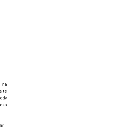
h na
a te
ody
acza
inii