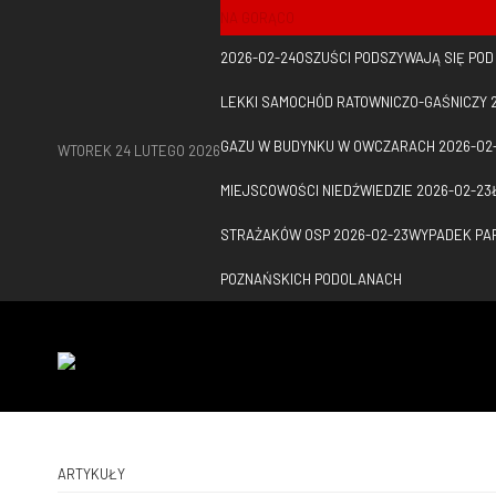
NA GORĄCO
2026-02-24
OSZUŚCI PODSZYWAJĄ SIĘ PO
LEKKI SAMOCHÓD RATOWNICZO-GAŚNICZY
GAZU W BUDYNKU W OWCZARACH
2026-02
WTOREK 24 LUTEGO 2026
MIEJSCOWOŚCI NIEDŹWIEDZIE
2026-02-23
STRAŻAKÓW OSP
2026-02-23
WYPADEK PAR
POZNAŃSKICH PODOLANACH
ARTYKUŁY