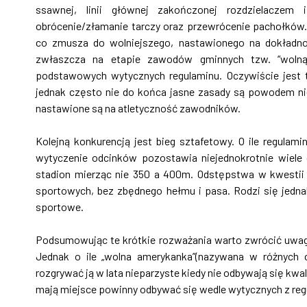
ssawnej, linii głównej zakończonej rozdzielaczem 
obrócenie/złamanie tarczy oraz przewrócenie pachołków.
co zmusza do wolniejszego, nastawionego na dokładnoś
zwłaszcza na etapie zawodów gminnych tzw. “wolną 
podstawowych wytycznych regulaminu. Oczywiście jest 
jednak często nie do końca jasne zasady są powodem n
nastawione są na atletyczność zawodników.
Kolejną konkurencją jest bieg sztafetowy. O ile regulami
wytyczenie odcinków pozostawia niejednokrotnie wiele 
stadion mierząc nie 350 a 400m. Odstępstwa w kwestii 
sportowych, bez zbędnego hełmu i pasa. Rodzi się jednak
sportowe.
Podsumowując te krótkie rozważania warto zwrócić uwagę
Jednak o ile „wolna amerykanka”(nazywana w różnych c
rozgrywać ją w lata nieparzyste kiedy nie odbywają się kwal
mają miejsce powinny odbywać się wedle wytycznych z reg