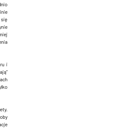
nio
inie
 się
nie
niej
enia
ru i
ają”
tach
ylko
ety.
łoby
acje