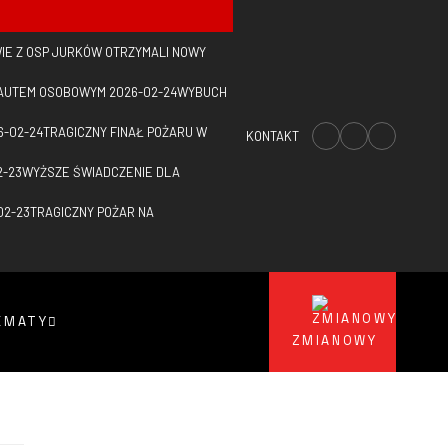
IE Z OSP JURKÓW OTRZYMALI NOWY
Z AUTEM OSOBOWYM
2026-02-24
WYBUCH
6-02-24
TRAGICZNY FINAŁ POŻARU W
KONTAKT
2-23
WYŻSZE ŚWIADCZENIE DLA
02-23
TRAGICZNY POŻAR NA
EMATY
ZMIANOWY