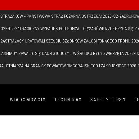
D STRAŻAKÓW – PAŃSTWOWA STRAŻ POŻARNA OSTRZEGA!
2026-02-24
DRUHOW
2026-02-24
TRAGICZNY WYPADEK POD ŁOMŻĄ – CIĘŻARÓWKA ZDERZYŁA SIĘ 
-24
STRAŻACY URATOWALI SZEŚCIU CZŁONKÓW ZAŁOGI TONĄCEGO PROMU
202
ŁAŚMIADY: ZAWALIŁ SIĘ DACH STODOŁY – W ŚRODKU BYŁY ZWIERZĘTA
2026-0
ALOTNIARZA NA GRANICY POWIATÓW BIŁGORAJSKIEGO I ZAMOJSKIEGO
2026-
WIADOMOŚCI
TECHNIKA
SAFETY TIPS
T