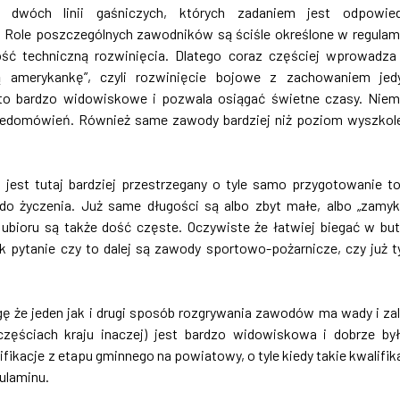
i dwóch linii gaśniczych, których zadaniem jest odpowied
 Role poszczególnych zawodników są ściśle określone w regulam
ć techniczną rozwinięcia. Dlatego coraz częściej wprowadza
amerykankę”, czyli rozwinięcie bojowe z zachowaniem jedy
to bardzo widowiskowe i pozwala osiągać świetne czasy. Niem
iedomówień. Również same zawody bardziej niż poziom wyszkol
n jest tutaj bardziej przestrzegany o tyle samo przygotowanie to
do życzenia. Już same długości są albo zbyt małe, albo „zamyk
ubioru są także dość częste. Oczywiste że łatwiej biegać w bu
 pytanie czy to dalej są zawody sportowo-pożarnicze, czy już t
 że jeden jak i drugi sposób rozgrywania zawodów ma wady i zal
zęściach kraju inaczej) jest bardzo widowiskowa i dobrze by
ifikacje z etapu gminnego na powiatowy, o tyle kiedy takie kwalifik
ulaminu.