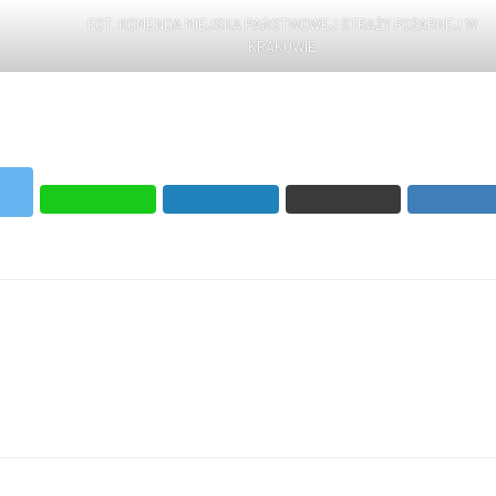
FOT. KOMENDA MIEJSKA PAŃSTWOWEJ STRAŻY POŻARNEJ W
KRAKOWIE