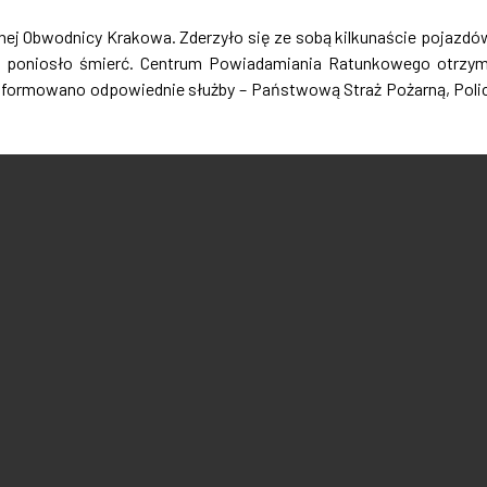
nej Obwodnicy Krakowa. Zderzyło się ze sobą kilkunaście pojazdó
lka poniosło śmierć. Centrum Powiadamiania Ratunkowego otrzy
informowano odpowiednie służby – Państwową Straż Pożarną, Polic