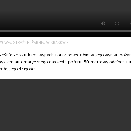
WOWEJ STRAŻY POŻARNEJ W KRAKOWIE
ocześnie ze skutkami wypadku oraz powstałym w jego wyniku poża
 system automatycznego gaszenia pożaru. 50-metrowy odcinek tu
ałej jego długości.