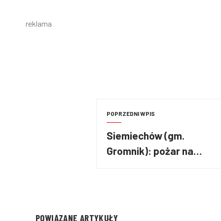
reklama
POPRZEDNI WPIS
Siemiechów (gm.
Gromnik): pożar na
campingu
POWIĄZANE ARTYKUŁY