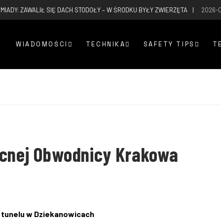
MIADY: ZAWALIŁ SIĘ DACH STODOŁY – W ŚRODKU BYŁY ZWIERZĘTA
2026-
WIADOMOŚCI
TECHNIKA
SAFETY TIPS
T
ocnej Obwodnicy Krakowa
 tunelu w Dziekanowicach