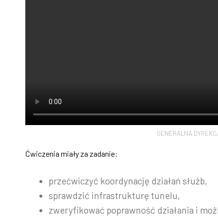
GENERALNA DYREKCJ
Ćwiczenia miały za zadanie:
przećwiczyć koordynację działań służb,
sprawdzić infrastrukturę tunelu,
zweryfikować poprawność działania i możl