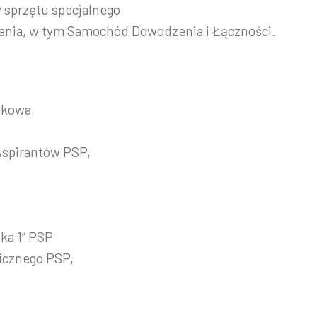
 sprzętu specjalnego
zania, w tym Samochód Dowodzenia i Łączności.
akowa
Aspirantów PSP,
ka 1” PSP
icznego PSP,