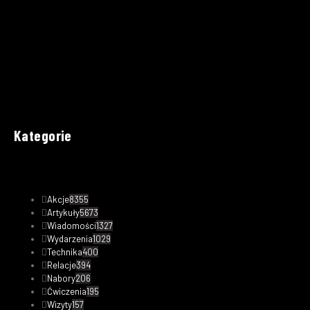
Kategorie
Akcje
8355
Artykuły
5673
Wiadomości
1327
Wydarzenia
1029
Technika
400
Relacje
394
Nabory
206
Ćwiczenia
195
Wizyty
157