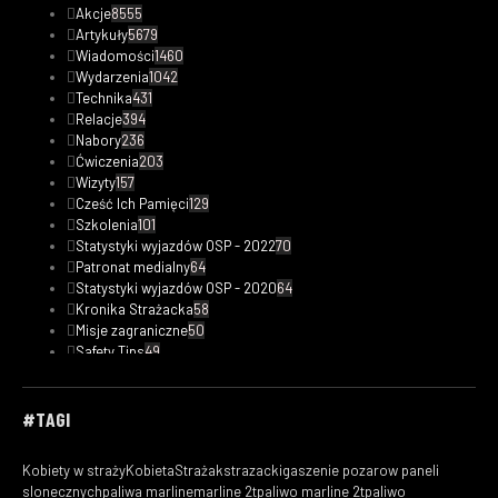
Akcje
8555
Artykuły
5679
Wiadomości
1460
Wydarzenia
1042
Technika
431
Relacje
394
Nabory
236
Ćwiczenia
203
Wizyty
157
Cześć Ich Pamięci
129
Szkolenia
101
Statystyki wyjazdów OSP - 2022
70
Patronat medialny
64
Statystyki wyjazdów OSP - 2020
64
Kronika Strażacka
58
Misje zagraniczne
50
Safety Tips
49
Statystyki wyjazdów OSP - 2023
48
Fotorelacje
33
Kobiety w straży
31
#TAGI
Filmy
29
Ciekawostki pożarnicze
19
Kobiety w straży
KobietaStrażak
strazacki
gaszenie pozarow paneli
Statystyki wyjazdów OSP - 2019
18
slonecznych
paliwa marline
marline 2t
paliwo marline 2t
paliwo