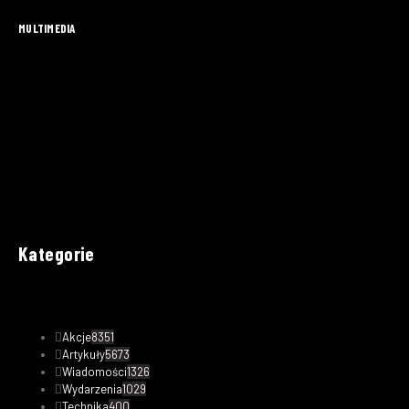
MULTIMEDIA
Kategorie
Akcje
8351
Artykuły
5673
Wiadomości
1326
Wydarzenia
1029
Technika
400