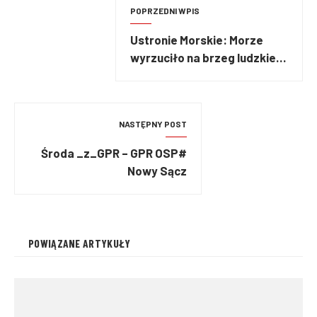
POPRZEDNI WPIS
Ustronie Morskie: Morze
wyrzuciło na brzeg ludzkie
zwłoki
NASTĘPNY POST
#Środa _z_GPR – GPR OSP
Nowy Sącz
POWIĄZANE ARTYKUŁY