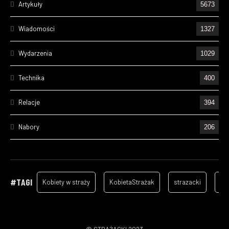
Artykuły
5673
Wiadomości
1327
Wydarzenia
1029
Technika
400
Relacje
394
Nabory
206
Ćwiczenia
195
Wizyty
157
#TAGI
Kobiety w straży
KobietaStrażak
strazacki
ga
Cześć Ich Pamięci
128
Szkolenia
96