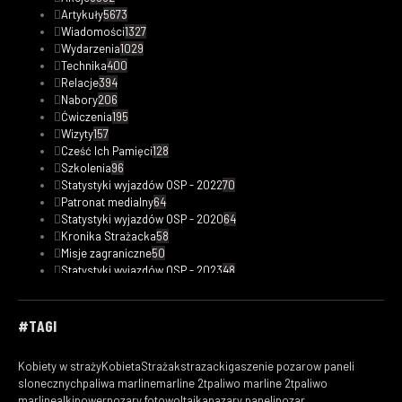
Artykuły
5673
Wiadomości
1327
Wydarzenia
1029
Technika
400
Relacje
394
Nabory
206
Ćwiczenia
195
Wizyty
157
Cześć Ich Pamięci
128
Szkolenia
96
Statystyki wyjazdów OSP - 2022
70
Patronat medialny
64
Statystyki wyjazdów OSP - 2020
64
Kronika Strażacka
58
Misje zagraniczne
50
Statystyki wyjazdów OSP - 2023
48
Safety Tips
47
Fotorelacje
33
Kobiety w straży
30
#TAGI
Filmy
29
Ciekawostki pożarnicze
19
Kobiety w straży
KobietaStrażak
strazacki
gaszenie pozarow paneli
Statystyki wyjazdów OSP - 2019
18
slonecznych
paliwa marline
marline 2t
paliwo marline 2t
paliwo
Wasze
16
marline
alkipower
pozary fotowoltaika
pazary paneli
pozar