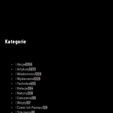
Kategorie
Akcje
8356
Artykuły
5673
Wiadomości
1329
Wydarzenia
1029
Technika
400
Relacje
394
Nabory
206
Ćwiczenia
195
Wizyty
157
Cześć Ich Pamięci
128
Szkolenia
96