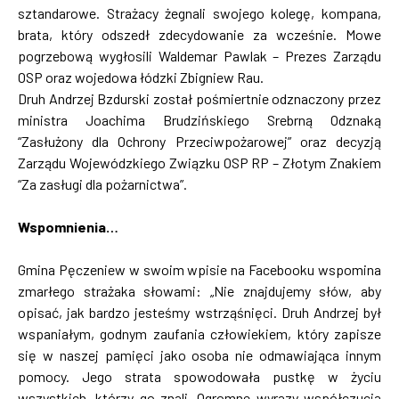
sztandarowe. Strażacy żegnali swojego kolegę, kompana,
brata, który odszedł zdecydowanie za wcześnie. Mowe
pogrzebową wygłosili Waldemar Pawlak – Prezes Zarządu
OSP oraz wojedowa łódzki Zbigniew Rau.
Druh Andrzej Bzdurski został pośmiertnie odznaczony przez
ministra Joachima Brudzińskiego Srebrną Odznaką
“Zasłużony dla Ochrony Przeciwpożarowej” oraz decyzją
Zarządu Wojewódzkiego Związku OSP RP – Złotym Znakiem
“Za zasługi dla pożarnictwa”.
Wspomnienia…
Gmina Pęczeniew w swoim wpisie na Facebooku wspomina
zmarłego strażaka słowami: „Nie znajdujemy słów, aby
opisać, jak bardzo jesteśmy wstrząśnięci. Druh Andrzej był
wspaniałym, godnym zaufania człowiekiem, który zapisze
się w naszej pamięci jako osoba nie odmawiająca innym
pomocy. Jego strata spowodowała pustkę w życiu
wszystkich, którzy go znali. Ogromne wyrazy współczucia