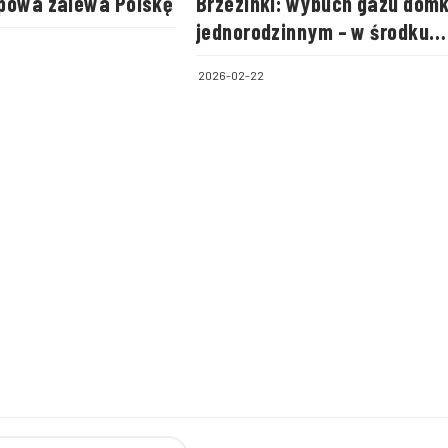
powa zalewa Polskę
Brzezinki: wybuch gazu dom
jednorodzinnym – w środku
była cała rodzina
2026-02-22