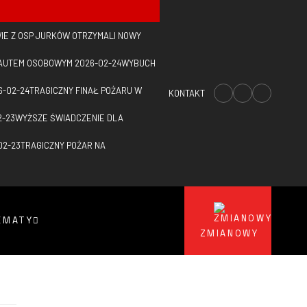
IE Z OSP JURKÓW OTRZYMALI NOWY
Z AUTEM OSOBOWYM
2026-02-24
WYBUCH
6-02-24
TRAGICZNY FINAŁ POŻARU W
KONTAKT
2-23
WYŻSZE ŚWIADCZENIE DLA
02-23
TRAGICZNY POŻAR NA
EMATY
ZMIANOWY