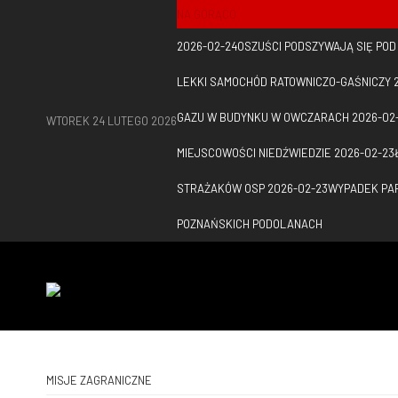
NA GORĄCO
2026-02-24
OSZUŚCI PODSZYWAJĄ SIĘ PO
LEKKI SAMOCHÓD RATOWNICZO-GAŚNICZY
GAZU W BUDYNKU W OWCZARACH
2026-02
WTOREK 24 LUTEGO 2026
MIEJSCOWOŚCI NIEDŹWIEDZIE
2026-02-23
STRAŻAKÓW OSP
2026-02-23
WYPADEK PAR
POZNAŃSKICH PODOLANACH
MISJE ZAGRANICZNE