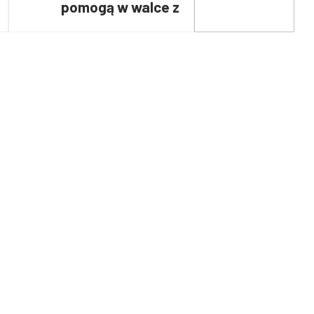
pomogą w walce z
pożarami również Grecji