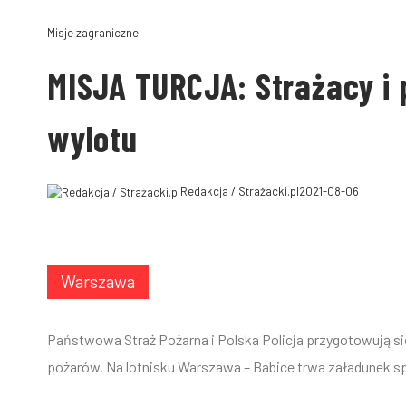
Misje zagraniczne
MISJA TURCJA: Strażacy i 
wylotu
Redakcja / Strażacki.pl
2021-08-06
Warszawa
Państwowa Straż Pożarna
i
Polska Policja
przygotowują się
pożarów. Na lotnisku Warszawa – Babice trwa załadunek s