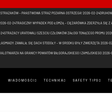
D STRAŻAKÓW – PAŃSTWOWA STRAŻ POŻARNA OSTRZEGA!
2026-02-24
DRUHOW
2026-02-24
TRAGICZNY WYPADEK POD ŁOMŻĄ – CIĘŻARÓWKA ZDERZYŁA SIĘ 
-24
STRAŻACY URATOWALI SZEŚCIU CZŁONKÓW ZAŁOGI TONĄCEGO PROMU
202
ŁAŚMIADY: ZAWALIŁ SIĘ DACH STODOŁY – W ŚRODKU BYŁY ZWIERZĘTA
2026-0
ALOTNIARZA NA GRANICY POWIATÓW BIŁGORAJSKIEGO I ZAMOJSKIEGO
2026-
WIADOMOŚCI
TECHNIKA
SAFETY TIPS
T