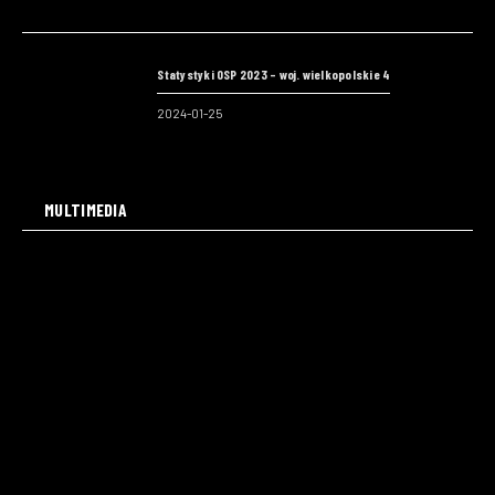
Statystyki OSP 2023 – woj. wielkopolskie 4
2024-01-25
MULTIMEDIA