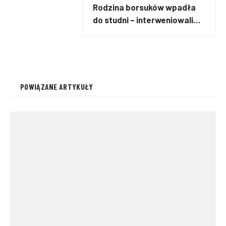
Rodzina borsuków wpadła
do studni – interweniowali
strażacy z OSP Kodrąb
POWIĄZANE ARTYKUŁY