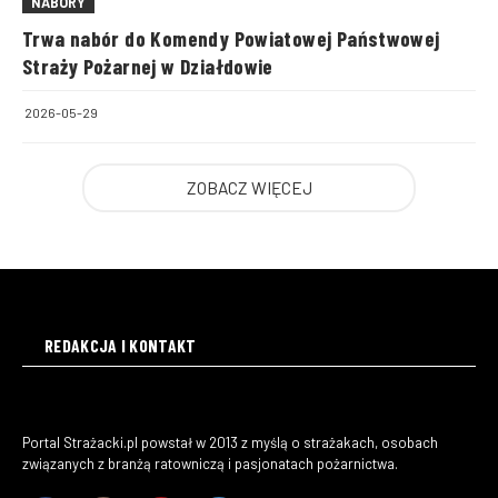
NABORY
Trwa nabór do Komendy Powiatowej Państwowej
Straży Pożarnej w Działdowie
2026-05-29
ZOBACZ WIĘCEJ
REDAKCJA I KONTAKT
Portal Strażacki.pl powstał w 2013 z myślą o strażakach, osobach
związanych z branżą ratowniczą i pasjonatach pożarnictwa.