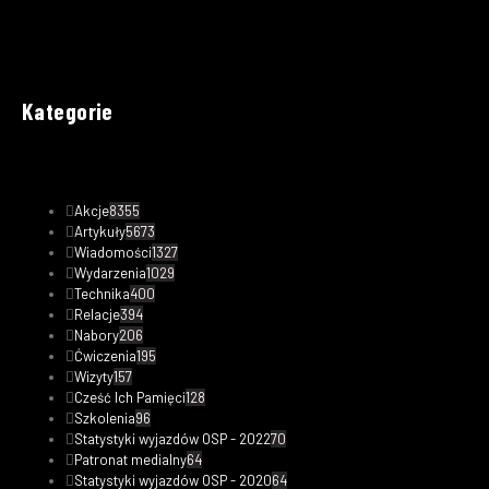
Kategorie
Akcje
8355
Artykuły
5673
Wiadomości
1327
Wydarzenia
1029
Technika
400
Relacje
394
Nabory
206
Ćwiczenia
195
Wizyty
157
Cześć Ich Pamięci
128
Szkolenia
96
Statystyki wyjazdów OSP - 2022
70
Patronat medialny
64
Statystyki wyjazdów OSP - 2020
64