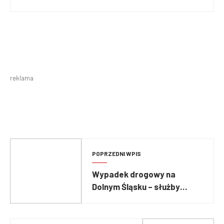
reklama
POPRZEDNI WPIS
Wypadek drogowy na
Dolnym Śląsku – służby
powiadomił system eCall