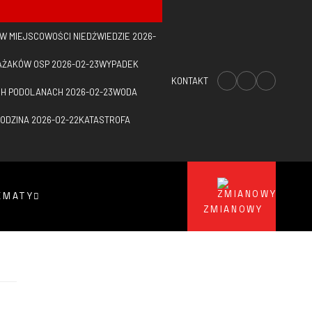
 W MIEJSCOWOŚCI NIEDŹWIEDZIE
2026-
AŻAKÓW OSP
2026-02-23
WYPADEK
KONTAKT
CH PODOLANACH
2026-02-23
WODA
RODZINA
2026-02-22
KATASTROFA
E
EMATY
ZMIANOWY