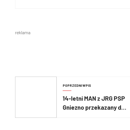
reklama
POPRZEDNI WPIS
14-letni MAN z JRG PSP
Gniezno przekazany do
OSP Mielno