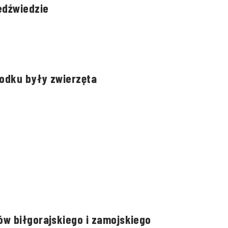
edźwiedzie
rodku były zwierzęta
w biłgorajskiego i zamojskiego