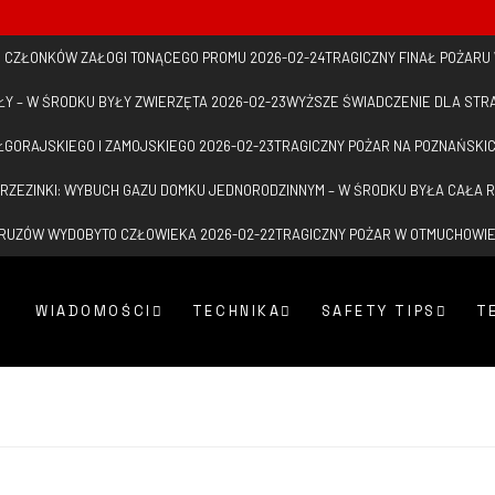
U CZŁONKÓW ZAŁOGI TONĄCEGO PROMU
2026-02-24
TRAGICZNY FINAŁ POŻARU
ŁY – W ŚRODKU BYŁY ZWIERZĘTA
2026-02-23
WYŻSZE ŚWIADCZENIE DLA STR
ŁGORAJSKIEGO I ZAMOJSKIEGO
2026-02-23
TRAGICZNY POŻAR NA POZNAŃSKI
RZEZINKI: WYBUCH GAZU DOMKU JEDNORODZINNYM – W ŚRODKU BYŁA CAŁA 
GRUZÓW WYDOBYTO CZŁOWIEKA
2026-02-22
TRAGICZNY POŻAR W OTMUCHOWI
WIADOMOŚCI
TECHNIKA
SAFETY TIPS
T