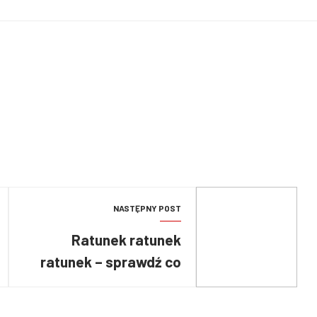
NASTĘPNY POST
Ratunek ratunek
ratunek – sprawdź co
wiesz o rotach
asekuracyjnych