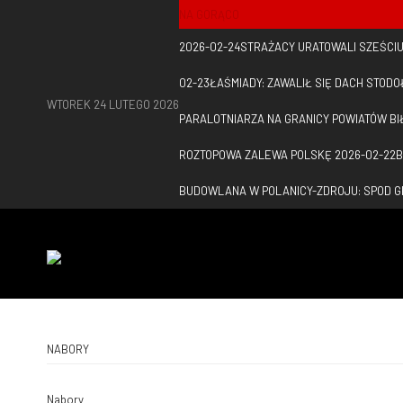
NA GORĄCO
2026-02-24
STRAŻACY URATOWALI SZEŚCI
02-23
ŁAŚMIADY: ZAWALIŁ SIĘ DACH STODO
WTOREK 24 LUTEGO 2026
PARALOTNIARZA NA GRANICY POWIATÓW BI
ROZTOPOWA ZALEWA POLSKĘ
2026-02-22
B
BUDOWLANA W POLANICY-ZDROJU: SPOD 
NABORY
Nabory