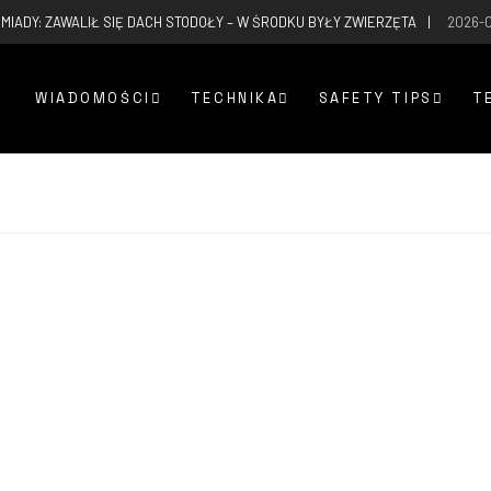
MIADY: ZAWALIŁ SIĘ DACH STODOŁY – W ŚRODKU BYŁY ZWIERZĘTA
2026-
WIADOMOŚCI
TECHNIKA
SAFETY TIPS
T