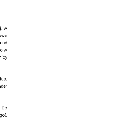
j, w
dowe
mend
go w
nicy
ias.
nder
. Do
go),