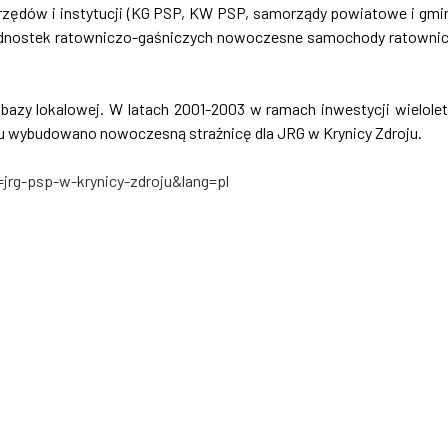
urzędów i instytucji (KG PSP, KW PSP, samorządy powiatowe i gmi
dnostek ratowniczo-gaśniczych nowoczesne samochody ratowni
azy lokalowej. W latach 2001-2003 w ramach inwestycji wielolet
u wybudowano nowoczesną strażnicę dla JRG w Krynicy Zdroju.
jrg-psp-w-krynicy-zdroju&lang=pl