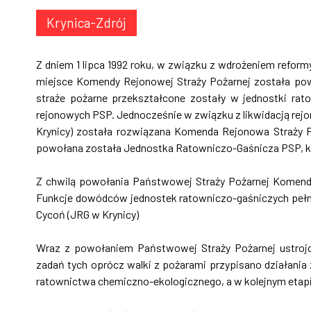
Krynica-Zdrój
Z dniem 1 lipca 1992 roku, w związku z wdrożeniem refor
miejsce Komendy Rejonowej Straży Pożarnej została p
straże pożarne przekształcone zostały w jednostki ra
rejonowych PSP. Jednocześnie w związku z likwidacją rejon
Krynicy) została rozwiązana Komenda Rejonowa Straży P
powołana została Jednostka Ratowniczo-Gaśnicza PSP, 
Z chwilą powołania Państwowej Straży Pożarnej Komenda
Funkcje dowódców jednostek ratowniczo-gaśniczych pełnil
Cycoń (JRG w Krynicy)
Wraz z powołaniem Państwowej Straży Pożarnej ustroj
zadań tych oprócz walki z pożarami przypisano działania
ratownictwa chemiczno-ekologicznego, a w kolejnym etap