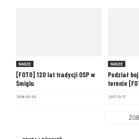
NASZE
NASZE
[FOTO] 120 lat tradycji OSP w
Podział bo
Śmiglu
terenie [F
2018-02-02
2017-12-17
ZOB