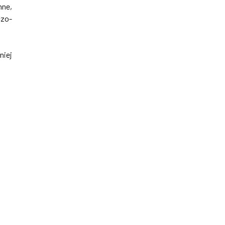
nne,
czo-
niej