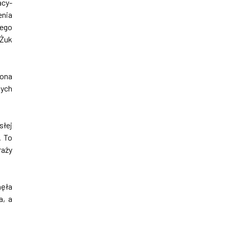
acy-
enia
iego
 Żuk
zona
nych
słej
. To
raży
nęła
a, a