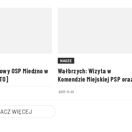
NASZE
jowy OSP Miedźno w
Wałbrzych: Wizyta w
OTO]
Komendzie Miejskiej PSP ora
jednostkach ratowniczo –
2017-11-01
gaśniczych
ACZ WIĘCEJ