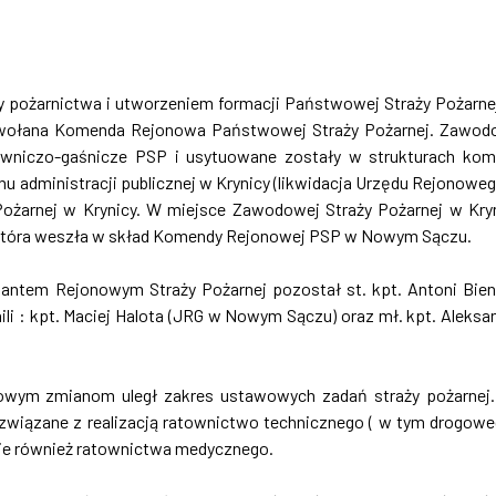
my pożarnictwa i utworzeniem formacji Państwowej Straży Pożarne
owołana Komenda Rejonowa Państwowej Straży Pożarnej. Zawo
towniczo-gaśnicze PSP i usytuowane zostały w strukturach ko
u administracji publicznej w Krynicy (likwidacja Urzędu Rejonowe
ożarnej w Krynicy. W miejsce Zawodowej Straży Pożarnej w Kry
która weszła w skład Komendy Rejonowej PSP w Nowym Sączu.
ntem Rejonowym Straży Pożarnej pozostał st. kpt. Antoni Bien
i : kpt. Maciej Halota (JRG w Nowym Sączu) oraz mł. kpt. Aleksa
owym zmianom uległ zakres ustawowych zadań straży pożarnej
 związane z realizacją ratownictwo technicznego ( w tym drogowe
ie również ratownictwa medycznego.