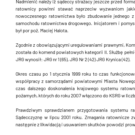
Nadmienić należy iż sądeccy strażacy jeszcze przed form
ratownicy powinni stawać naprzeciw wyzwaniom jakie
nowoczesnego ratownictwa było zbudowanie jednego z 
samochodu ratownictwa drogowego. Inicjatorem i pomy
był por poż. Maciej Halota.
Zgodnie z obowiązującymi uregulowaniami prawnymi, Kom
została do komend powiatowych kategorii II. Służbę pełni
JRG wynosił: JRG nr 1 (65), JRG Nr 2 (42) JRG Krynica (42).
Okres czasu po 1 stycznia 1999 roku to czas funkcjonowa
współpracy z samorządami powiatowymi Miasta Nowego 
czas dalszego doskonalenia krajowego systemu ratowni
pożarnych, których do roku 2007 włączono do KSRG w liczb
Prawdziwym sprawdzianem przygotowania systemu rat
Sądecczyznę w lipcu 2001 roku. Zmagania ratownicze zw
następnie z likwidacją i usuwaniem skutków powodzi prowad