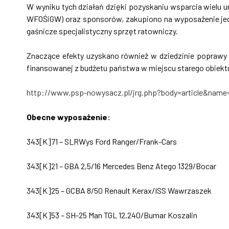
W wyniku tych działań dzięki pozyskaniu wsparcia wielu 
WFOŚiGW) oraz sponsorów, zakupiono na wyposażenie je
gaśnicze specjalistyczny sprzęt ratowniczy.
Znaczące efekty uzyskano również w dziedzinie poprawy b
finansowanej z budżetu państwa w miejscu starego obiekt
http://www.psp-nowysacz.pl/jrg.php?body=article&name=
Obecne wyposażenie:
343[K]71 – SLRWys Ford Ranger/Frank-Cars
343[K]21 – GBA 2,5/16 Mercedes Benz Atego 1329/Bocar
343[K]25 – GCBA 8/50 Renault Kerax/ISS Wawrzaszek
343[K]53 – SH-25 Man TGL 12.240/Bumar Koszalin