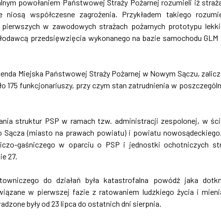
alnym powołaniem Państwowej Straży Pożarnej rozumieli iż straż
 niosą współczesne zagrożenia. Przykładem takiego rozumi
pierwszych w zawodowych strażach pożarnych prototypu lekk
słodawcą przedsięwzięcia wykonanego na bazie samochodu GLM
enda Miejska Państwowej Straży Pożarnej w Nowym Sączu, zalic
ło 175 funkcjonariuszy, przy czym stan zatrudnienia w poszczegól
nia struktur PSP w ramach tzw. administracji zespolonej, w ści
Sącza (miasto na prawach powiatu) i powiatu nowosądeckiego
czo-gaśniczego w oparciu o PSP i jednostki ochotniczych st
ie 27.
owniczego do działań była katastrofalna powódź jaka dotk
iązane w pierwszej fazie z ratowaniem ludzkiego życia i mieni
zone były od 23 lipca do ostatnich dni sierpnia.