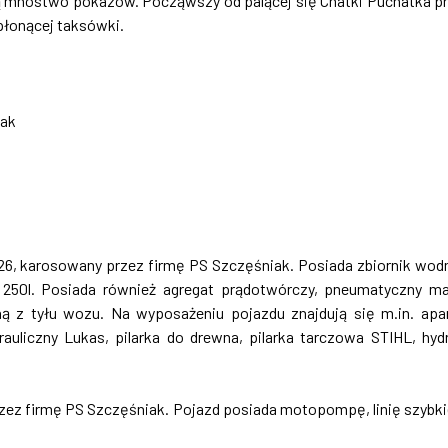
ją mnóstwo pokazów. Począwszy od palącej się Chatki Puchatka p
płonącej taksówki.
iak
26, karosowany przez firmę PS Szczęśniak. Posiada zbiornik wod
 250l. Posiada również agregat prądotwórczy, pneumatyczny m
ną z tyłu wozu. Na wyposażeniu pojazdu znajdują się m.in. apa
uliczny Lukas, pilarka do drewna, pilarka tarczowa STIHL, hyd
przez firmę PS Szczęśniak. Pojazd posiada motopompę, linię szybk