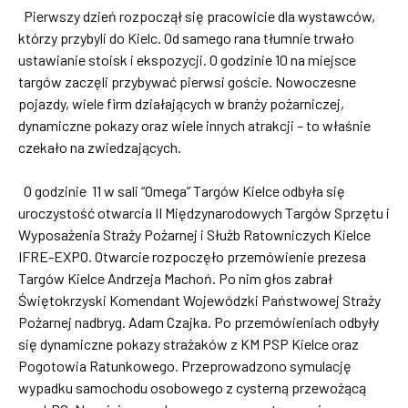
Pierwszy dzień rozpoczął się pracowicie dla wystawców,
którzy przybyli do Kielc. Od samego rana tłumnie trwało
ustawianie stoisk i ekspozycji. O godzinie 10 na miejsce
targów zaczęli przybywać pierwsi goście. Nowoczesne
pojazdy, wiele firm działających w branży pożarniczej,
dynamiczne pokazy oraz wiele innych atrakcji – to właśnie
czekało na zwiedzających.
O godzinie 11 w sali “Omega” Targów Kielce odbyła się
uroczystość otwarcia II Międzynarodowych Targów Sprzętu i
Wyposażenia Straży Pożarnej i Służb Ratowniczych Kielce
IFRE-EXPO. Otwarcie rozpoczęło przemówienie prezesa
Targów Kielce Andrzeja Machoń. Po nim głos zabrał
Świętokrzyski Komendant Wojewódzki Państwowej Straży
Pożarnej nadbryg. Adam Czajka. Po przemówieniach odbyły
się dynamiczne pokazy strażaków z KM PSP Kielce oraz
Pogotowia Ratunkowego. Przeprowadzono symulację
wypadku samochodu osobowego z cysterną przewożącą