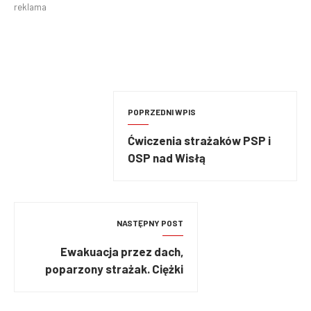
reklama
POPRZEDNI WPIS
Ćwiczenia strażaków PSP i
OSP nad Wisłą
NASTĘPNY POST
Ewakuacja przez dach,
poparzony strażak. Ciężki
poranek w małopolskim