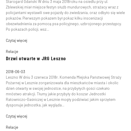
Starogard Gdański W dniu 3 maja 2018roku na osiedlu przy ul.
Zblewskiej miał miejsce festyn służb mundurowych, strażacy wraz z
policjantami wystawili swe pojazdy do zwiedzania, oraz odbyło się wiele
pokazów. Pierwszym pokazem był pokaz kilku inscenizacji
obezwładnienia za pomocą psa policyjnego, uzbrojonego przestępcy.
Po pokazach policji, wsz...
Czytaj więcej
Relacje
Drzwi otwarte w JRG Leszno
2018-06-03
Leszno W dniu 3 czerwca 2018r. Komenda Miejska Państwowej Straży
Pożarnej w Lesznie zorganizowała dla mieszkańców miasta i okolic
dzień otwarty w swojej jednostce, na przybyłych gości czekało
mnóstwo atrakcji. Tłumy jakie przybyły do koszar Jednostki
Ratowniczo-Gaśniczej w Lesznie mogły podziwiać jakim sprzętem
dysponuje jednostka, jak wygląda...
Czytaj więcej
Relacje