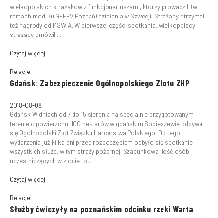
wielkopolskich strażaków z funkcjonariuszami, którzy prowadzili (w
ramach modułu GFFFV Poznań) działania w Szwecji. Strażacy otrzymali
też nagrody od MSWiA. W pierwszej części spotkania, wielkopolscy
strażacy omówili...
Czytaj więcej
Relacje
Gdańsk: Zabezpieczenie Ogólnopolskiego Zlotu ZHP
2018-08-08
Gdańsk W dniach od 7 do 15 sierpnia na specjalnie przygotowanym
terenie o powierzchni 100 hektarów w gdańskim Sobieszewie odbywa
się Ogólnopolski Zlot Związku Harcerstwa Polskiego. Do tego
wydarzenia już kilka dni przed rozpoczęciem odbyło się spotkanie
wszystkich służb, w tym straży pożarnej. Szacunkowa ilość osób
uczestniczących w zlocie to ...
Czytaj więcej
Relacje
Służby ćwiczyły na poznańskim odcinku rzeki Warta