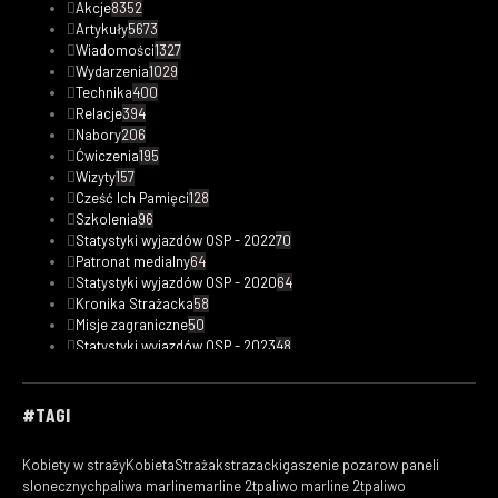
Akcje
8352
Artykuły
5673
Wiadomości
1327
Wydarzenia
1029
Technika
400
Relacje
394
Nabory
206
Ćwiczenia
195
Wizyty
157
Cześć Ich Pamięci
128
Szkolenia
96
Statystyki wyjazdów OSP - 2022
70
Patronat medialny
64
Statystyki wyjazdów OSP - 2020
64
Kronika Strażacka
58
Misje zagraniczne
50
Statystyki wyjazdów OSP - 2023
48
Safety Tips
47
Fotorelacje
33
Kobiety w straży
30
#TAGI
Filmy
29
Ciekawostki pożarnicze
19
Kobiety w straży
KobietaStrażak
strazacki
gaszenie pozarow paneli
Statystyki wyjazdów OSP - 2019
18
slonecznych
paliwa marline
marline 2t
paliwo marline 2t
paliwo
Wasze
16