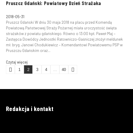
Pruszcz Gdański: Powiatowy Dzień Strażaka
2018-05-31
Pruszcz Gdański W dniu 30 maja 2018 na placu przed Komendą
Powiatową Państwowej Straży Pożarnej miała uroczystość święta
strażaków z powiatu gdańskiego. Równo o 13:00 kpt. Paweł Maj –
Zastępca Dowódcy Jednostki Ratowniczo-Gaśniczej złożył meldunek
mł. bryg. Janowi Chodukiewicz – Komendantowi Powiatowemu PSP w
Pruszczu Gdańskim oraz...
Czytaj więcej
1
2
3
4
…
40
Redakcja i kontakt