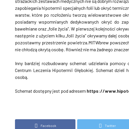
strażackich zestawach medycznych nie są dobrym rozwią
zapobiegania hipotermii specjalnych folii lub okryć termicz
warstw, które po rozłożeniu tworzą wielowarstwowe okr
posiadamy wspomnianych dedykowanych okryć do zapo
bawełniane oraz „folie życia”. W pierwszej kolejności okr
następnie z użyciem kilku „folii życia” okrywamy dalej oso
pozostawmy przestrzenie powietrza.MITWbrew powszechnej o
nie chłodzą okrytą osobę. Również nie ma żadnego znaczen
Inny bardziej rozbudowany schemat udzielania pomocy 
Centrum Leczenia Hipotermii Głębokiej. Schemat dzieli 
osobą.
Schemat dostępny jest pod adresem
https://www.hipot
Facebook
Twitter