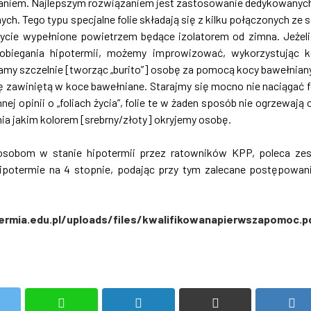
zaniem. Najlepszym rozwiązaniem jest zastosowanie dedykowanyc
nych. Tego typu specjalne folie składają się z kilku połączonych ze 
ycie wypełnione powietrzem będące izolatorem od zimna. Jeżeli
biegania hipotermii, możemy improwizować, wykorzystując 
ywamy szczelnie [tworząc „burito”] osobę za pomocą kocy bawełnian
bę zawiniętą w koce bawełniane. Starajmy się mocno nie naciągać fo
pinii o „foliach życia”, folie te w żaden sposób nie ogrzewają 
ia jakim kolorem [srebrny/złoty] okryjemy osobę.
osobom w stanie hipotermii przez ratowników KPP, poleca ze
hipotermie na 4 stopnie, podając przy tym zalecane postępowan
ermia.edu.pl/uploads/files/kwalifikowanapierwszapomoc.p