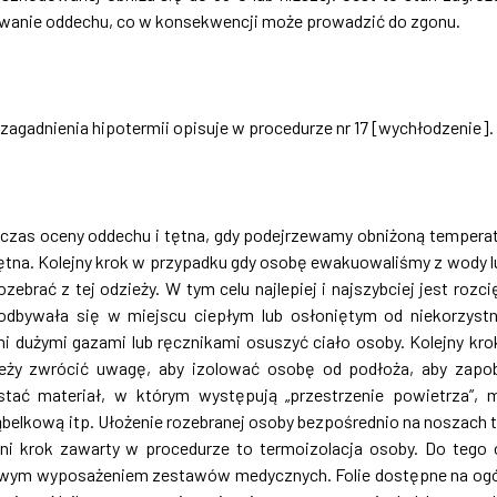
owanie oddechu, co w konsekwencji może prowadzić do zgonu.
adnienia hipotermii opisuje w procedurze nr 17 [wychłodzenie].
 czas oceny oddechu i tętna, gdy podejrzewamy obniżoną tempera
tętna. Kolejny krok w przypadku gdy osobę ewakuowaliśmy z wody l
rać z tej odzieży. W tym celu najlepiej i najszybciej jest rozci
dbywała się w miejscu ciepłym lub osłoniętym od niekorzyst
 dużymi gazami lub ręcznikami osuszyć ciało osoby. Kolejny kro
eży zwrócić uwagę, aby izolować osobę od podłoża, aby zapo
tać materiał, w którym występują „przestrzenie powietrza”, m
ąbelkową itp. Ułożenie rozebranej osoby bezpośrednio na noszach 
tni krok zawarty w procedurze to termoizolacja osoby. Do tego 
wowym wyposażeniem zestawów medycznych. Folie dostępne na og