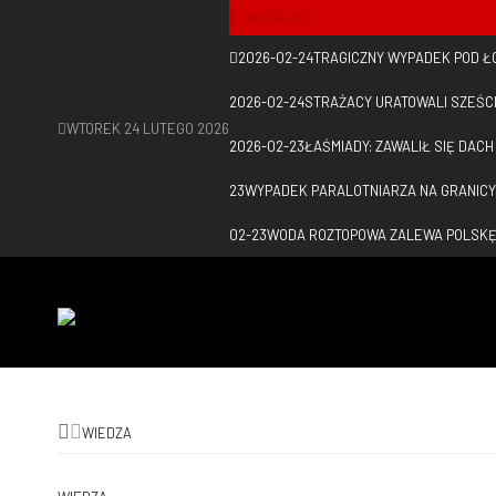
NA GORĄCO
2026-02-24
TRAGICZNY WYPADEK POD Ł
2026-02-24
STRAŻACY URATOWALI SZEŚC
WTOREK 24 LUTEGO 2026
2026-02-23
ŁAŚMIADY: ZAWALIŁ SIĘ DAC
23
WYPADEK PARALOTNIARZA NA GRANICY
02-23
WODA ROZTOPOWA ZALEWA POLSK
WIEDZA