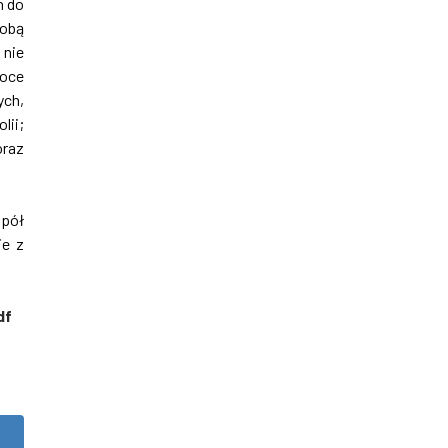
h do
sobą
 nie
koce
ych,
lii;
oraz
spół
ie z
df