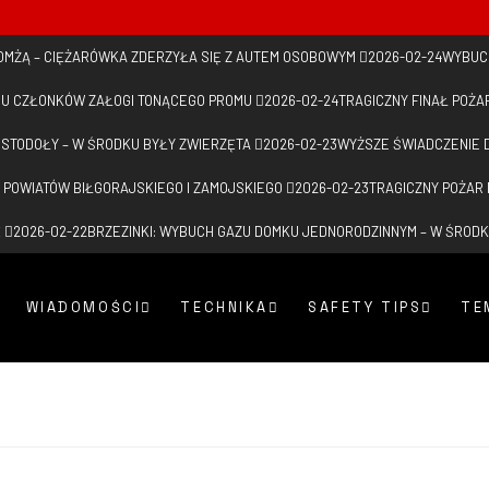
OMŻĄ – CIĘŻARÓWKA ZDERZYŁA SIĘ Z AUTEM OSOBOWYM
2026-02-24
WYBUC
IU CZŁONKÓW ZAŁOGI TONĄCEGO PROMU
2026-02-24
TRAGICZNY FINAŁ POŻA
H STODOŁY – W ŚRODKU BYŁY ZWIERZĘTA
2026-02-23
WYŻSZE ŚWIADCZENIE 
 POWIATÓW BIŁGORAJSKIEGO I ZAMOJSKIEGO
2026-02-23
TRAGICZNY POŻAR
Ę
2026-02-22
BRZEZINKI: WYBUCH GAZU DOMKU JEDNORODZINNYM – W ŚRODK
WIADOMOŚCI
TECHNIKA
SAFETY TIPS
TE