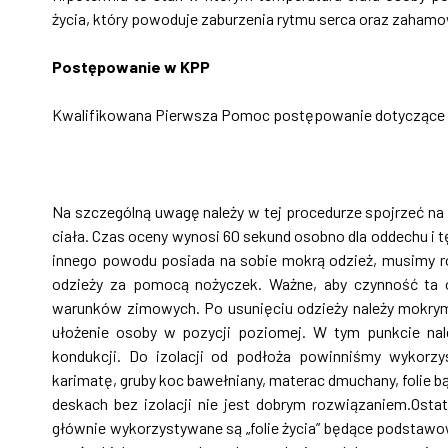
życia, który powoduje zaburzenia rytmu serca oraz zaham
Postępowanie w KPP
Kwalifikowana Pierwsza Pomoc postępowanie dotyczące zag
Na szczególną uwagę należy w tej procedurze spojrzeć na
ciała. Czas oceny wynosi 60 sekund osobno dla oddechu i 
innego powodu posiada na sobie mokrą odzież, musimy rozeb
odzieży za pomocą nożyczek. Ważne, aby czynność ta o
warunków zimowych. Po usunięciu odzieży należy mokrymi
ułożenie osoby w pozycji poziomej. W tym punkcie nal
kondukcji. Do izolacji od podłoża powinniśmy wykorzys
karimatę, gruby koc bawełniany, materac dmuchany, folie b
deskach bez izolacji nie jest dobrym rozwiązaniem.Osta
głównie wykorzystywane są „folie życia” będące podsta