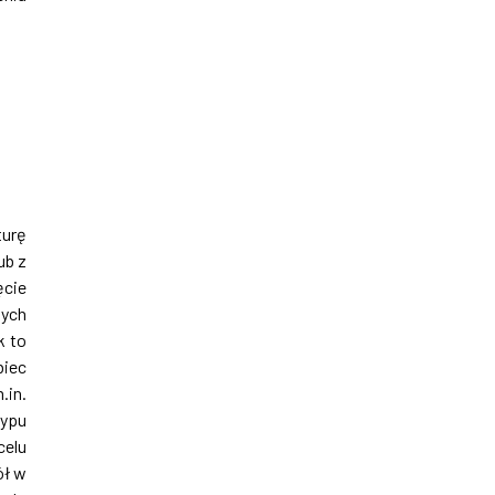
turę
ub z
ęcie
nych
k to
biec
.in.
typu
celu
ół w