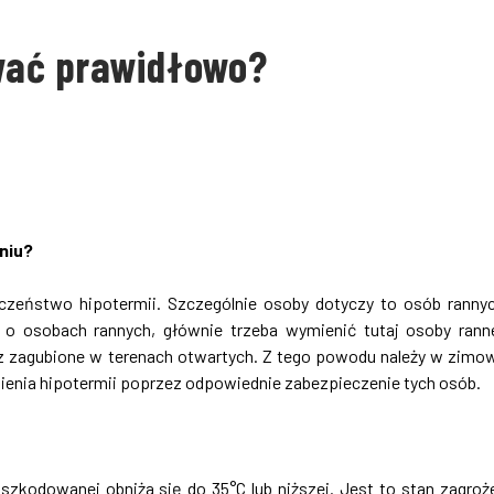
wać prawidłowo?
niu?
eczeństwo hipotermii. Szczególnie osoby dotyczy to osób ranny
c o osobach rannych, głównie trzeba wymienić tutaj osoby ran
z zagubione w terenach otwartych. Z tego powodu należy w zim
ienia hipotermii poprzez odpowiednie zabezpieczenie tych osób.
zkodowanej obniża się do 35°C lub niższej. Jest to stan zagroż