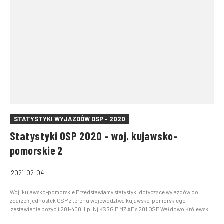
STATYSTYKI WYJAZDÓW OSP - 2020
Statystyki OSP 2020 – woj. kujawsko-
pomorskie 2
2021-02-04
Woj. kujawsko-pomorskie Przedstawiamy statystyki dotyczące wyjazdów do
zdarzeń jednostek OSP z terenu województwa kujawsko-pomorskiego –
zestawienie pozycji 201-400. Lp. Nj KSRG P MZ AF s 201 OSP Wałdowo Królewskie
Nie 7 22 0 29 202 OSP Sicienko Nie 9 19 1 29 203 OSP Tur Nie 14 13 2 29 204