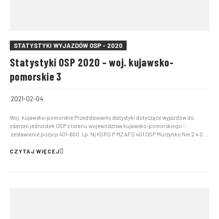
STATYSTYKI WYJAZDÓW OSP - 2020
Statystyki OSP 2020 – woj. kujawsko-
pomorskie 3
2021-02-04
Woj. kujawsko-pomorskie Przedstawiamy statystyki dotyczące wyjazdów do
zdarzeń jednostek OSP z terenu województwa kujawsko-pomorskiego –
zestawienie pozycji 401-600. Lp. Nj KSRG P MZ AF S 401 OSP Murzynko Nie 2 4 0 6
402 OSP Moszczonne Nie 2 4 0 6 403 OSP Mieczkowo Nie 5 1 0 6 404 OSP
Bierzgłowo Nie 2 4 0 […]
CZYTAJ WIĘCEJ