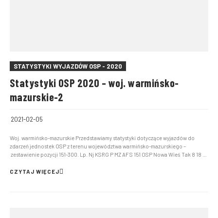
STATYSTYKI WYJAZDÓW OSP - 2020
Statystyki OSP 2020 – woj. warmińsko-
mazurskie-2
2021-02-05
Woj. warmińsko-mazurskie Przedstawiamy statystyki dotyczące wyjazdów do
zdarzeń jednostek OSP z terenu województwa warmińsko-mazurskiego –
zestawienie pozycji 151-300. Lp. Nj KSRG P MZ AF S 151 OSP Nowa Wieś Tak 8 18 0
26 152 OSP Ostróda Tak 10 14 2 26 153 OSP Rożyńsk Nie 11 14 1 26 154 OSP
Szkotowo Nie 17 9 0 […]...
CZYTAJ WIĘCEJ