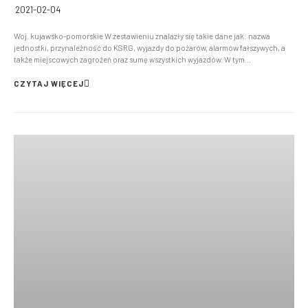
2021-02-04
Woj. kujawsko-pomorskie W zestawieniu znalazły się takie dane jak: nazwa
jednostki, przynależność do KSRG, wyjazdy do pożarów, alarmów fałszywych, a
także miejscowych zagrożeń oraz sumę wszystkich wyjazdów. W tym
województwie znajduje się 847 jednostki OSP. W tabeli dane są uporządkowane
ze względu na sumę wyjazdów: od największej liczby ...
CZYTAJ WIĘCEJ