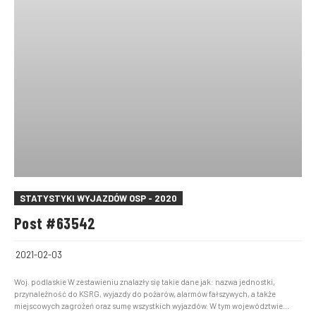
STATYSTYKI WYJAZDÓW OSP - 2020
Post #63542
2021-02-03
Woj. podlaskie W zestawieniu znalazły się takie dane jak: nazwa jednostki,
przynależność do KSRG, wyjazdy do pożarów, alarmów fałszywych, a także
miejscowych zagrożeń oraz sumę wszystkich wyjazdów. W tym województwie