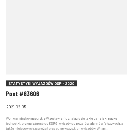
STATYSTYKI WYJAZDÓW OSP - 2020
Post #63606
2021-02-05
Woj. warmińsko-mazurskie W zestawieniu znalazły się takie dane jak: nazwa
jednostki, przynależność do KSRG, wyjazdy do pożarów, alarmów fałszywych, a
także miejscowych zagrożeń oraz sumę wszystkich wyjazdów. W tym