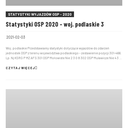
STATYSTYKI WYJAZDÓW OSP - 2020
Statystyki OSP 2020 – woj. podlaskie 3
2021-02-03
Woj. podlaskie Przedstawiamy statystyki dotyczące wyjazdów do zdarzeń
jednostek OSP z terenu województwa podlaskiego – zestawienie pozycji 301-466.
Lp. Nj KSRG P MZ AF S 301 OSP Mołowiste Nie 2 3 0 8 302 OSP Mulawicze Nie 4 3 0
8 303 OSP Orzechowicze Nie 4 3 0 8 304 OSP Peńskie Nie 3 2 0 […]
CZYTAJ WIĘCEJ