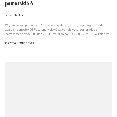
pomorskie 4
2021-02-04
Woj. kujawsko-pomorskie Przedstawiamy statystyki dotyczące wyjazdów do
zdarzeń jednostek OSP z terenu województwa kujawsko-pomorskiego –
zestawienie pozycji 601-847. 601 OSP Więzowno Nie 0 0 0 0 602 OSP Witoldowo
Nie 0 0 0 0 603 OSP Glinki Nie 0 0 0 0 604 OSP Samociążek Nie 0 0 0 0 605 OSP
Zakład Karny Nie 0 […]
CZYTAJ WIĘCEJ