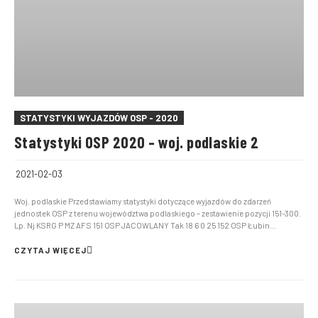
STATYSTYKI WYJAZDÓW OSP - 2020
Statystyki OSP 2020 – woj. podlaskie 2
2021-02-03
Woj. podlaskie Przedstawiamy statystyki dotyczące wyjazdów do zdarzeń
jednostek OSP z terenu województwa podlaskiego – zestawienie pozycji 151-300.
Lp. Nj KSRG P MZ AF S 151 OSP JACOWLANY Tak 18 6 0 25 152 OSP Łubin
Kościelny Nie 9 16 0 25 153 OSP Mątwica Tak 10 3 0 25 154 OSP SŁOCHY
ANNOPOLSKIE Tak 14 […]
CZYTAJ WIĘCEJ