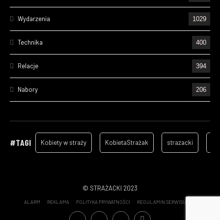
Wydarzenia
1029
Technika
400
Relacje
394
Nabory
206
Ćwiczenia
195
Wizyty
157
#TAGI
Kobiety w straży
KobietaStrażak
strazacki
ga
Cześć Ich Pamięci
128
Szkolenia
96
© STRAŻACKI 2023
ALARM
REKLAMA
POLITYKA PRYWATNOŚCI
REGULAMIN SERWISU
Statystyki wyjazdów OSP - 2022
70