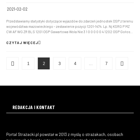
2021-02-02
Przedstawiamy statystyki dotyczące wyjazdów do zdarzeń jednostek OSP z terenu
województwa mazowieckiego – zestawienie pozycji 1201-1474. Lp. Nj KSRG P MZ
CW AF WG ZR BL S 1201 OSP Gawartowa Wola Nie 3 1 0 0 0 0 0 4 1202 OSP Gołosze
Nie 0 3 1 0 0 0 0 4 1203 OSP Helenów […]
CZYTAJ WIĘCEJ
1
2
3
4
…
7
REDAKCJA I KONTAKT
Portal Strażacki.pl powstał w 2013 z myślą o strażakach, osobach