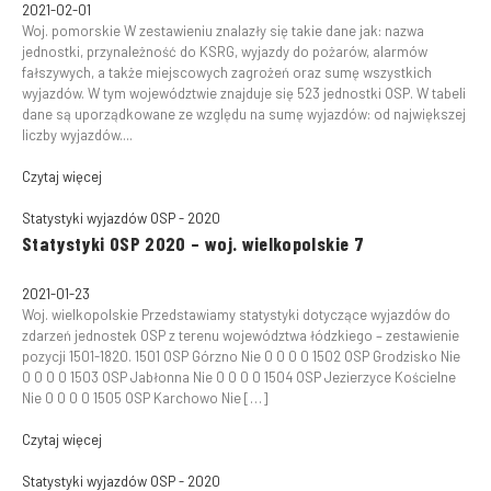
2021-02-01
Woj. pomorskie W zestawieniu znalazły się takie dane jak: nazwa
jednostki, przynależność do KSRG, wyjazdy do pożarów, alarmów
fałszywych, a także miejscowych zagrożeń oraz sumę wszystkich
wyjazdów. W tym województwie znajduje się 523 jednostki OSP. W tabeli
dane są uporządkowane ze względu na sumę wyjazdów: od największej
liczby wyjazdów....
Czytaj więcej
Statystyki wyjazdów OSP - 2020
Statystyki OSP 2020 – woj. wielkopolskie 7
2021-01-23
Woj. wielkopolskie Przedstawiamy statystyki dotyczące wyjazdów do
zdarzeń jednostek OSP z terenu województwa łódzkiego – zestawienie
pozycji 1501-1820. 1501 OSP Górzno Nie 0 0 0 0 1502 OSP Grodzisko Nie
0 0 0 0 1503 OSP Jabłonna Nie 0 0 0 0 1504 OSP Jezierzyce Kościelne
Nie 0 0 0 0 1505 OSP Karchowo Nie […]
Czytaj więcej
Statystyki wyjazdów OSP - 2020