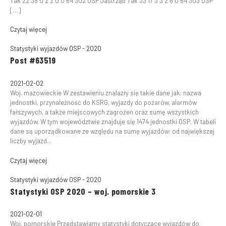
Tak 22 38 0 2 2 0 0 64 302 OSP Jastrząb Tak 33 17 3 3 2 6 0 64 303 OSP
[…]
Czytaj więcej
Statystyki wyjazdów OSP - 2020
Post #63519
2021-02-02
Woj. mazowieckie W zestawieniu znalazły się takie dane jak: nazwa
jednostki, przynależność do KSRG, wyjazdy do pożarów, alarmów
fałszywych, a także miejscowych zagrożeń oraz sumę wszystkich
wyjazdów. W tym województwie znajduje się 1474 jednostki OSP. W tabeli
dane są uporządkowane ze względu na sumę wyjazdów: od największej
liczby wyjazd...
Czytaj więcej
Statystyki wyjazdów OSP - 2020
Statystyki OSP 2020 – woj. pomorskie 3
2021-02-01
Woj. pomorskie Przedstawiamy statystyki dotyczące wyjazdów do