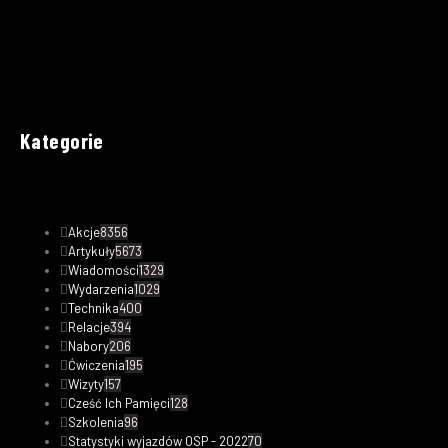
Kategorie
Akcje
8356
Artykuły
5673
Wiadomości
1329
Wydarzenia
1029
Technika
400
Relacje
394
Nabory
206
Ćwiczenia
195
Wizyty
157
Cześć Ich Pamięci
128
Szkolenia
96
Statystyki wyjazdów OSP - 2022
70