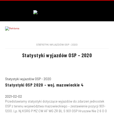
STATYSTYKI WYJAZDÓW OSP – 2020
Statystyki wyjazdów OSP – 2020
Statystyki wyjazdów OSP - 2020
Statystyki OSP 2020 – woj. mazowieckie 4
2021-02-02
Przedstawiamy statystyki dotyczące wyjazdów do zdarzeń jednostek
OSP z terenu województwa mazowieckiego – zestawienie pozycji 901-
1200. Lp. Nj KSRG P MZ CW AF WG ZR BL S 901 OSP Hruszew Nie 2 6 0 0