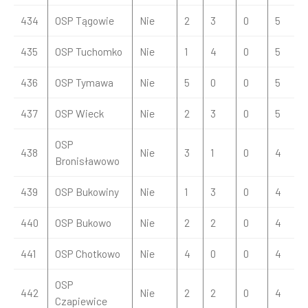
434
OSP Tągowie
Nie
2
3
0
5
435
OSP Tuchomko
Nie
1
4
0
5
436
OSP Tymawa
Nie
5
0
0
5
437
OSP Wieck
Nie
2
3
0
5
OSP
438
Nie
3
1
0
4
Bronisławowo
439
OSP Bukowiny
Nie
1
3
0
4
440
OSP Bukowo
Nie
2
2
0
4
441
OSP Chotkowo
Nie
4
0
0
4
OSP
442
Nie
2
2
0
4
Czapiewice