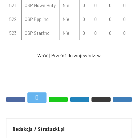
521
OSP Nowe Huty
Nie
0
0
0
0
522
OSP Pęplino
Nie
0
0
0
0
523
OSP Starżno
Nie
0
0
0
0
Wróć
|
Przejdź do województw
Redakcja / Strażacki.pl