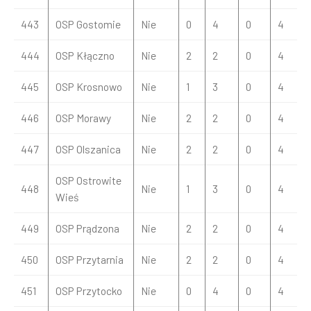
443
OSP Gostomie
Nie
0
4
0
4
444
OSP Kłączno
Nie
2
2
0
4
445
OSP Krosnowo
Nie
1
3
0
4
446
OSP Morawy
Nie
2
2
0
4
447
OSP Olszanica
Nie
2
2
0
4
OSP Ostrowite
448
Nie
1
3
0
4
Wieś
449
OSP Prądzona
Nie
2
2
0
4
450
OSP Przytarnia
Nie
2
2
0
4
451
OSP Przytocko
Nie
0
4
0
4