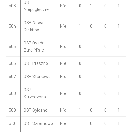
OSP
503
Nie
0
1
0
1
Niepoględzie
OSP Nowa
504
Nie
1
0
0
1
Cerkiew
OSP Osada
505
Nie
0
1
0
1
Bure Misie
506
OSP Piaszno
Nie
0
1
0
1
507
OSP Starkowo
Nie
0
1
0
1
OSP
508
Nie
0
1
0
1
Strzeczona
509
OSP Sylczno
Nie
1
0
0
1
510
OSP Szramowo
Nie
1
0
0
1