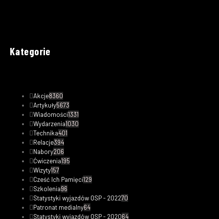
Kategorie
Akcje
8360
Artykuły
5673
Wiadomości
1331
Wydarzenia
1030
Technika
401
Relacje
394
Nabory
206
Ćwiczenia
195
Wizyty
157
Cześć Ich Pamięci
129
Szkolenia
96
Statystyki wyjazdów OSP - 2022
70
Patronat medialny
64
Statystyki wyjazdów OSP - 2020
64