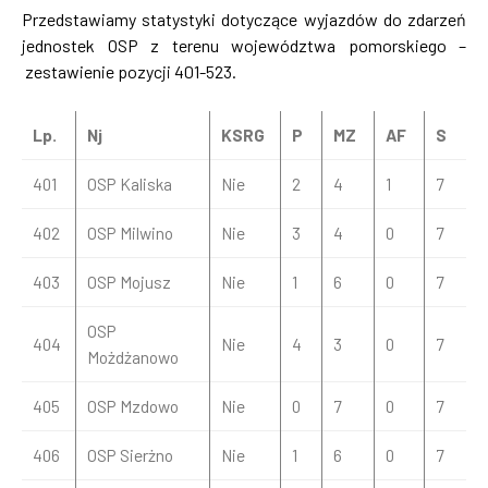
Przedstawiamy statystyki dotyczące wyjazdów do zdarzeń
jednostek OSP z terenu województwa pomorskiego –
zestawienie pozycji 401-523.
Lp.
Nj
KSRG
P
MZ
AF
S
401
OSP Kaliska
Nie
2
4
1
7
402
OSP Milwino
Nie
3
4
0
7
403
OSP Mojusz
Nie
1
6
0
7
OSP
404
Nie
4
3
0
7
Możdżanowo
405
OSP Mzdowo
Nie
0
7
0
7
406
OSP Sierżno
Nie
1
6
0
7