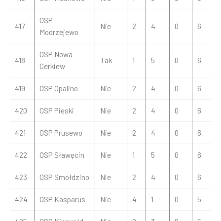
OSP
417
Nie
2
4
0
6
Modrzejewo
OSP Nowa
418
Tak
1
5
0
6
Cerkiew
419
OSP Opalino
Nie
2
4
0
6
420
OSP Pieski
Nie
2
4
0
6
421
OSP Prusewo
Nie
2
4
0
6
422
OSP Sławęcin
Nie
1
5
0
6
423
OSP Smołdzino
Nie
2
4
0
6
424
OSP Kasparus
Nie
4
1
0
5