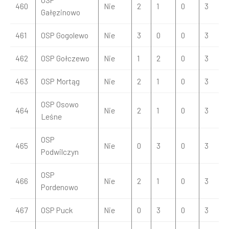
460
Nie
2
1
0
3
Gałęzinowo
461
OSP Gogolewo
Nie
3
0
0
3
462
OSP Gołczewo
Nie
1
2
0
3
463
OSP Mortąg
Nie
2
1
0
3
OSP Osowo
464
Nie
2
1
0
3
Leśne
OSP
465
Nie
0
3
0
3
Podwilczyn
OSP
466
Nie
2
1
0
3
Pordenowo
467
OSP Puck
Nie
0
3
0
3