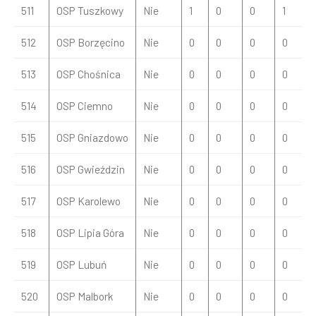
511
OSP Tuszkowy
Nie
1
0
0
1
512
OSP Borzęcino
Nie
0
0
0
0
513
OSP Chośnica
Nie
0
0
0
0
514
OSP Ciemno
Nie
0
0
0
0
515
OSP Gniazdowo
Nie
0
0
0
0
516
OSP Gwieździn
Nie
0
0
0
0
517
OSP Karolewo
Nie
0
0
0
0
518
OSP Lipia Góra
Nie
0
0
0
0
519
OSP Lubuń
Nie
0
0
0
0
520
OSP Malbork
Nie
0
0
0
0