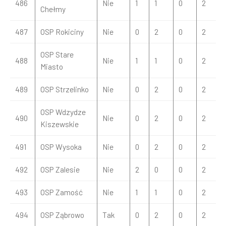
486
Nie
1
1
0
2
Chełmy
487
OSP Rokiciny
Nie
0
2
0
2
OSP Stare
488
Nie
1
1
0
2
Miasto
489
OSP Strzelinko
Nie
0
2
0
2
OSP Wdzydze
490
Nie
0
2
0
2
Kiszewskie
491
OSP Wysoka
Nie
0
2
0
2
492
OSP Zalesie
Nie
2
0
0
2
493
OSP Zamość
Nie
1
1
0
2
494
OSP Ząbrowo
Tak
0
2
0
2