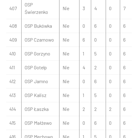
OSP
407
Nie
3
4
0
7
Świerzenko
408
OSP Bukówka
Nie
0
6
0
6
409
OSP Czarnowo
Nie
6
0
0
6
410
OSP Gorzyno
Nie
1
5
0
6
411
OSP Gotelp
Nie
4
2
0
6
412
OSP Jamno
Nie
0
6
0
6
413
OSP Kalisz
Nie
1
5
0
6
414
OSP Łaszka
Nie
2
2
2
6
415
OSP Małżewo
Nie
0
6
0
6
416
OSP Mechowo
Nie
1
5
0
6