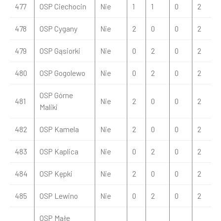
477
OSP Ciechocin
Nie
1
1
0
2
478
OSP Cygany
Nie
2
0
0
2
479
OSP Gąsiorki
Nie
0
2
0
2
480
OSP Gogolewo
Nie
0
2
0
2
OSP Górne
481
Nie
2
0
0
2
Maliki
482
OSP Kamela
Nie
2
0
0
2
483
OSP Kaplica
Nie
0
2
0
2
484
OSP Kępki
Nie
2
0
0
2
485
OSP Lewino
Nie
0
2
0
2
OSP Małe