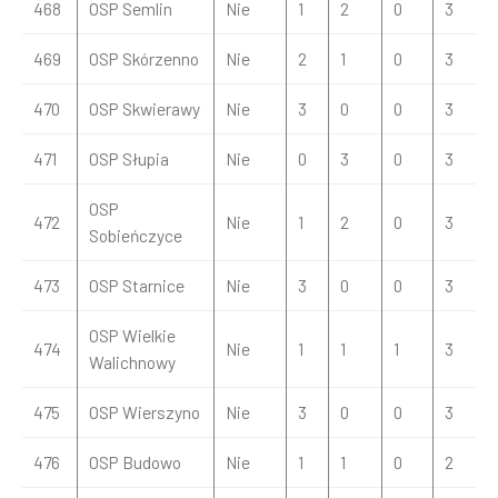
468
OSP Semlin
Nie
1
2
0
3
469
OSP Skórzenno
Nie
2
1
0
3
470
OSP Skwierawy
Nie
3
0
0
3
471
OSP Słupia
Nie
0
3
0
3
OSP
472
Nie
1
2
0
3
Sobieńczyce
473
OSP Starnice
Nie
3
0
0
3
OSP Wielkie
474
Nie
1
1
1
3
Walichnowy
475
OSP Wierszyno
Nie
3
0
0
3
476
OSP Budowo
Nie
1
1
0
2