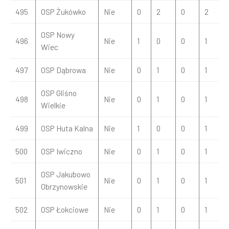
495
OSP Żukówko
Nie
0
2
0
2
OSP Nowy
496
Nie
1
0
0
1
Wiec
497
OSP Dąbrowa
Nie
0
1
0
1
OSP Gliśno
498
Nie
0
1
0
1
Wielkie
499
OSP Huta Kalna
Nie
1
0
0
1
500
OSP Iwiczno
Nie
0
1
0
1
OSP Jakubowo
501
Nie
0
1
0
1
Obrzynowskie
502
OSP Łokciowe
Nie
0
1
0
1