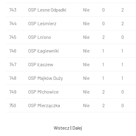
743
OSP Lesne Odpadki
Nie
0
2
744
OSP Leśmierz
Nie
0
2
745
OSP Lnisno
Nie
2
0
746
OSP Łagiewniki
Nie
1
1
747
OSP Łaszew
Nie
1
1
748
OSP Majków Duży
Nie
1
1
749
OSP Michowice
Nie
2
0
750
OSP Mierzączka
Nie
2
0
Wstecz
|
Dalej