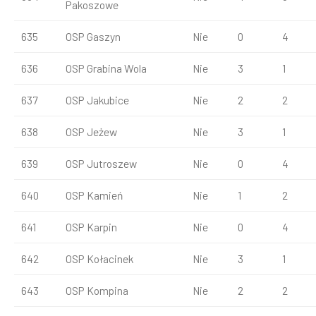
Pakoszowe
635
OSP Gaszyn
Nie
0
4
636
OSP Grabina Wola
Nie
3
1
637
OSP Jakubice
Nie
2
2
638
OSP Jeżew
Nie
3
1
639
OSP Jutroszew
Nie
0
4
640
OSP Kamień
Nie
1
2
641
OSP Karpin
Nie
0
4
642
OSP Kołacinek
Nie
3
1
643
OSP Kompina
Nie
2
2