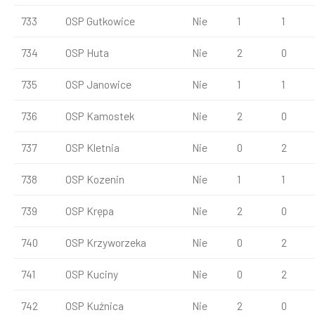
733
OSP Gutkowice
Nie
1
1
734
OSP Huta
Nie
2
0
735
OSP Janowice
Nie
1
1
736
OSP Kamostek
Nie
2
0
737
OSP Kletnia
Nie
0
2
738
OSP Kozenin
Nie
1
1
739
OSP Krępa
Nie
2
0
740
OSP Krzyworzeka
Nie
0
2
741
OSP Kuciny
Nie
0
2
742
OSP Kuźnica
Nie
2
0