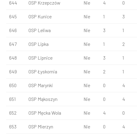
644
OSP Krzepczów
Nie
4
0
645
OSP Kunice
Nie
1
3
646
OSP Leliwa
Nie
3
1
647
OSP Lipka
Nie
1
2
648
OSP Lipnice
Nie
3
1
649
OSP Łyskornia
Nie
2
1
650
OSP Marynki
Nie
0
4
651
OSP Mąkoszyn
Nie
0
4
652
OSP Męcka Wola
Nie
4
0
653
OSP Mierzyn
Nie
0
4