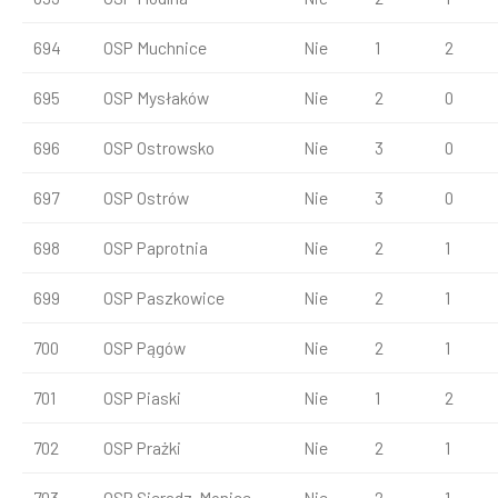
694
OSP Muchnice
Nie
1
2
695
OSP Mysłaków
Nie
2
0
696
OSP Ostrowsko
Nie
3
0
697
OSP Ostrów
Nie
3
0
698
OSP Paprotnia
Nie
2
1
699
OSP Paszkowice
Nie
2
1
700
OSP Pągów
Nie
2
1
701
OSP Piaski
Nie
1
2
702
OSP Prażki
Nie
2
1
703
OSP Sieradz-Monice
Nie
2
1