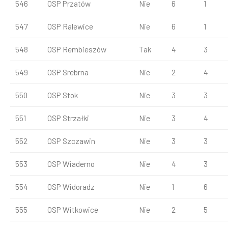
546
OSP Przatów
Nie
6
1
547
OSP Ralewice
Nie
6
1
548
OSP Rembieszów
Tak
4
3
549
OSP Srebrna
Nie
2
4
550
OSP Stok
Nie
3
3
551
OSP Strzałki
Nie
3
4
552
OSP Szczawin
Nie
3
3
553
OSP Wiaderno
Nie
4
3
554
OSP Widoradz
Nie
1
6
555
OSP Witkowice
Nie
2
5