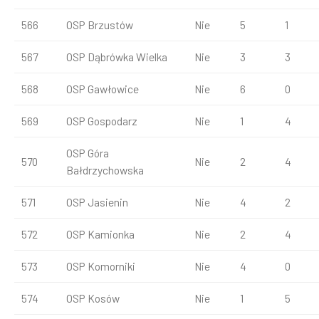
566
OSP Brzustów
Nie
5
1
567
OSP Dąbrówka Wielka
Nie
3
3
568
OSP Gawłowice
Nie
6
0
569
OSP Gospodarz
Nie
1
4
OSP Góra
570
Nie
2
4
Bałdrzychowska
571
OSP Jasienin
Nie
4
2
572
OSP Kamionka
Nie
2
4
573
OSP Komorniki
Nie
4
0
574
OSP Kosów
Nie
1
5