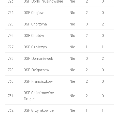
723
OSP Borki Prusinowskie
Nie
2
0
724
OSP Chajew
Nie
2
0
725
OSP Chorzyna
Nie
0
2
726
OSP Chotów
Nie
2
0
727
OSP Czołczyn
Nie
1
1
728
OSP Domaniewek
Nie
0
2
729
OSP Dzigorzew
Nie
2
0
730
OSP Franciszków
Nie
2
0
OSP Gościmowice
731
Nie
2
0
Drugie
732
OSP Grzymkowice
Nie
1
1