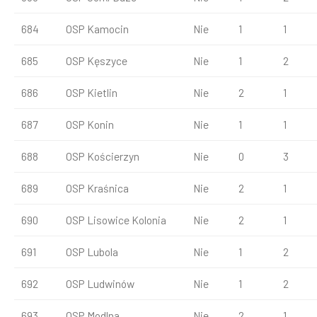
684
OSP Kamocin
Nie
1
1
685
OSP Kęszyce
Nie
1
2
686
OSP Kietlin
Nie
2
1
687
OSP Konin
Nie
1
1
688
OSP Kościerzyn
Nie
0
3
689
OSP Kraśnica
Nie
2
1
690
OSP Lisowice Kolonia
Nie
2
1
691
OSP Lubola
Nie
1
2
692
OSP Ludwinów
Nie
1
2
693
OSP Modlna
Nie
2
1