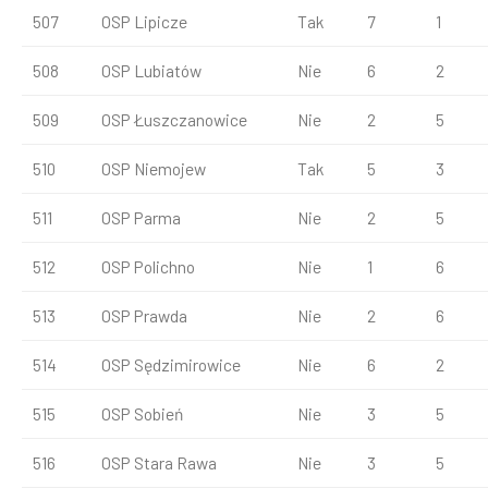
507
OSP Lipicze
Tak
7
1
508
OSP Lubiatów
Nie
6
2
509
OSP Łuszczanowice
Nie
2
5
510
OSP Niemojew
Tak
5
3
511
OSP Parma
Nie
2
5
512
OSP Polichno
Nie
1
6
513
OSP Prawda
Nie
2
6
514
OSP Sędzimirowice
Nie
6
2
515
OSP Sobień
Nie
3
5
516
OSP Stara Rawa
Nie
3
5