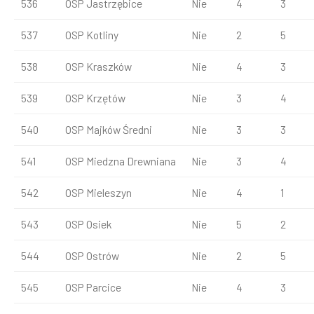
536
OSP Jastrzębice
Nie
4
3
537
OSP Kotliny
Nie
2
5
538
OSP Kraszków
Nie
4
3
539
OSP Krzętów
Nie
3
4
540
OSP Majków Średni
Nie
3
3
541
OSP Miedzna Drewniana
Nie
3
4
542
OSP Mieleszyn
Nie
4
1
543
OSP Osiek
Nie
5
2
544
OSP Ostrów
Nie
2
5
545
OSP Parcice
Nie
4
3