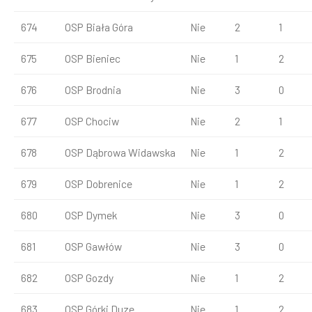
674
OSP Biała Góra
Nie
2
1
675
OSP Bieniec
Nie
1
2
676
OSP Brodnia
Nie
3
0
677
OSP Chociw
Nie
2
1
678
OSP Dąbrowa Widawska
Nie
1
2
679
OSP Dobrenice
Nie
1
2
680
OSP Dymek
Nie
3
0
681
OSP Gawłów
Nie
3
0
682
OSP Gozdy
Nie
1
2
683
OSP Górki Duze
Nie
1
2