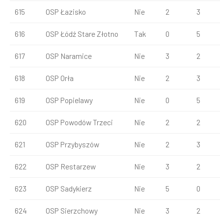
615
OSP Łazisko
Nie
2
3
616
OSP Łódź Stare Złotno
Tak
0
5
617
OSP Naramice
Nie
3
2
618
OSP Orła
Nie
2
3
619
OSP Popielawy
Nie
0
5
620
OSP Powodów Trzeci
Nie
2
2
621
OSP Przybyszów
Nie
2
3
622
OSP Restarzew
Nie
3
2
623
OSP Sadykierz
Nie
5
0
624
OSP Sierzchowy
Nie
3
2