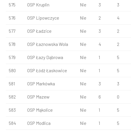
575
OSP Kruplin
Nie
3
3
576
OSP Lipowczyce
Nie
2
4
577
OSP Ładzice
Nie
3
2
578
OSP Łaznowska Wola
Nie
4
2
579
OSP Łazy Dąbrowa
Nie
1
5
580
OSP Łódź Łaskowice
Nie
1
5
581
OSP Markówka
Nie
3
3
582
OSP Mazew
Nie
6
0
583
OSP Mąkolice
Nie
1
5
584
OSP Modlica
Nie
1
5