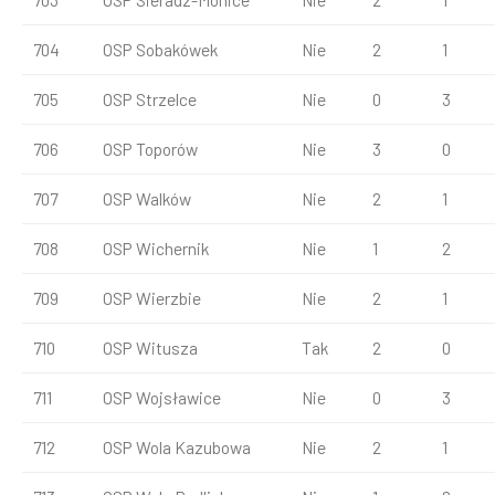
704
OSP Sobakówek
Nie
2
1
705
OSP Strzelce
Nie
0
3
706
OSP Toporów
Nie
3
0
707
OSP Walków
Nie
2
1
708
OSP Wichernik
Nie
1
2
709
OSP Wierzbie
Nie
2
1
710
OSP Witusza
Tak
2
0
711
OSP Wojsławice
Nie
0
3
712
OSP Wola Kazubowa
Nie
2
1