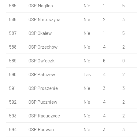
585
OSP Mogilno
Nie
1
5
586
OSP Nietuszyna
Nie
2
3
587
OSP Okalew
Nie
1
5
588
OSP Orzechów
Nie
4
2
589
OSP Owieczki
Nie
6
0
590
OSP Pałczew
Tak
4
2
591
OSP Proszenie
Nie
3
3
592
OSP Puczniew
Nie
4
2
593
OSP Raduczyce
Nie
4
2
594
OSP Radwan
Nie
3
3