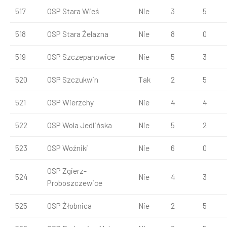
517
OSP Stara Wieś
Nie
3
5
518
OSP Stara Żelazna
Nie
8
0
519
OSP Szczepanowice
Nie
5
3
520
OSP Szczukwin
Tak
2
5
521
OSP Wierzchy
Nie
4
4
522
OSP Wola Jedlińska
Nie
5
2
523
OSP Woźniki
Nie
6
0
OSP Zgierz-
524
Nie
4
3
Proboszczewice
525
OSP Żłobnica
Nie
2
5