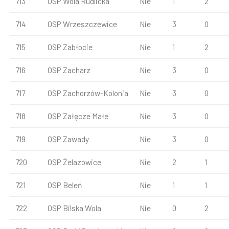
713
OSP Wola Rudlicka
Nie
1
2
714
OSP Wrzeszczewice
Nie
3
0
715
OSP Zabłocie
Nie
1
2
716
OSP Zacharz
Nie
3
0
717
OSP Zachorzów-Kolonia
Nie
3
0
718
OSP Załęcze Małe
Nie
3
0
719
OSP Zawady
Nie
3
0
720
OSP Żelazowice
Nie
2
1
721
OSP Beleń
Nie
1
1
722
OSP Bilska Wola
Nie
0
2