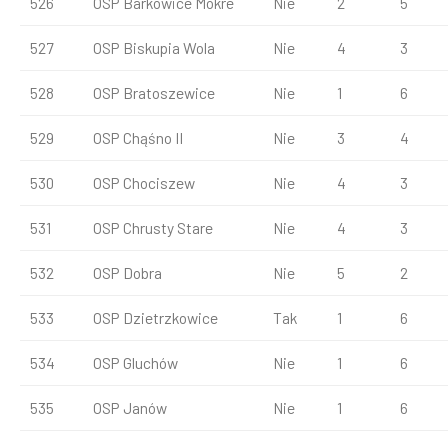
526
OSP Barkowice Mokre
Nie
2
5
527
OSP Biskupia Wola
Nie
4
3
528
OSP Bratoszewice
Nie
1
6
529
OSP Chąśno II
Nie
3
4
530
OSP Chociszew
Nie
4
3
531
OSP Chrusty Stare
Nie
4
3
532
OSP Dobra
Nie
5
2
533
OSP Dzietrzkowice
Tak
1
6
534
OSP Gluchów
Nie
1
6
535
OSP Janów
Nie
1
6