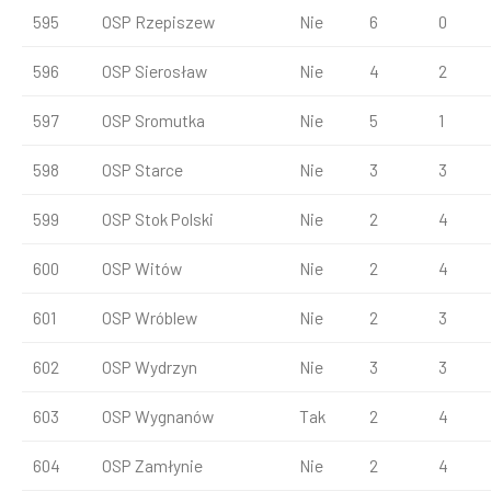
595
OSP Rzepiszew
Nie
6
0
596
OSP Sierosław
Nie
4
2
597
OSP Sromutka
Nie
5
1
598
OSP Starce
Nie
3
3
599
OSP Stok Polski
Nie
2
4
600
OSP Witów
Nie
2
4
601
OSP Wróblew
Nie
2
3
602
OSP Wydrzyn
Nie
3
3
603
OSP Wygnanów
Tak
2
4
604
OSP Zamłynie
Nie
2
4