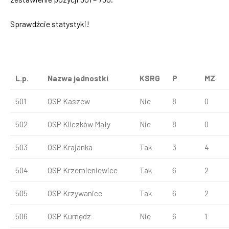
Sprawdźcie statystyki!
L.p.
Nazwa jednostki
KSRG
P
MZ
501
OSP Kaszew
Nie
8
0
502
OSP Kliczków Mały
Nie
8
0
503
OSP Krajanka
Tak
3
4
504
OSP Krzemieniewice
Tak
6
2
505
OSP Krzywanice
Tak
6
2
506
OSP Kurnędz
Nie
6
1