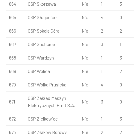
664
OSP Skórzewa
Nie
1
3
665
OSP Sługocice
Nie
4
0
666
OSP Sokola Góra
Nie
2
2
667
OSP Suchcice
Nie
3
1
668
OSP Wardzyn
Nie
1
3
669
OSP Wolica
Nie
1
2
670
OSP Wólka Prusicka
Nie
4
0
OSP Zakład Maszyn
671
Nie
3
0
Elektrycznych Emit S.A.
672
OSP Zielkowice
Nie
1
3
673
OSP Złaków Borowy
Nie
2
2