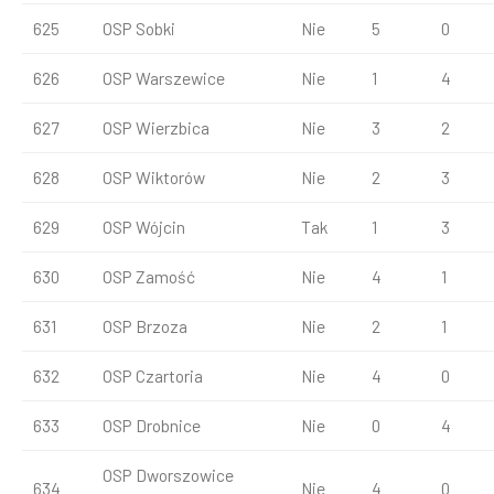
625
OSP Sobki
Nie
5
0
626
OSP Warszewice
Nie
1
4
627
OSP Wierzbica
Nie
3
2
628
OSP Wiktorów
Nie
2
3
629
OSP Wójcin
Tak
1
3
630
OSP Zamość
Nie
4
1
631
OSP Brzoza
Nie
2
1
632
OSP Czartoria
Nie
4
0
633
OSP Drobnice
Nie
0
4
OSP Dworszowice
634
Nie
4
0