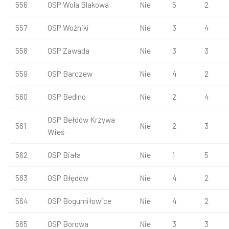
556
OSP Wola Blakowa
Nie
5
2
557
OSP Woźniki
Nie
3
4
558
OSP Zawada
Nie
3
3
559
OSP Barczew
Nie
4
2
560
OSP Bedlno
Nie
2
4
OSP Bełdów Krzywa
561
Nie
2
3
Wieś
562
OSP Biała
Nie
1
5
563
OSP Błędów
Nie
4
2
564
OSP Bogumiłowice
Nie
4
2
565
OSP Borowa
Nie
3
3