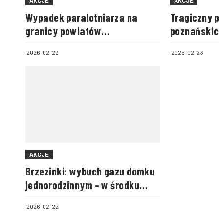
AKCJE
AKCJE
Wypadek paralotniarza na
Tragiczny 
granicy powiatów
poznańskic
biłgorajskiego i zamojskiego
2026-02-23
2026-02-23
AKCJE
Brzezinki: wybuch gazu domku
jednorodzinnym – w środku
była cała rodzina
2026-02-22