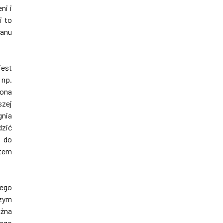
ni i
i to
tanu
jest
 np.
zona
szej
gnia
dzić
y do
atem
jego
szym
ożna
tego