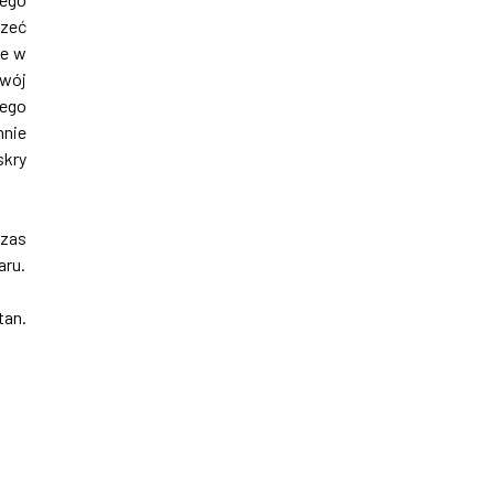
rzeć
ie w
swój
tego
nnie
skry
czas
aru.
tan.