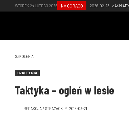
NA GORĄCO
WTOREK 24 LUTEGO 2026
2026-02-23
ŁAŚMIADY
SZKOLENIA
SZKOLENIA
Taktyka – ogień w lesie
REDAKCJA / STRAŻACKI.PL
2015-03-21