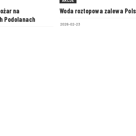
AKCJE
pożar na
Woda roztopowa zalewa Pol
h Podolanach
2026-02-23