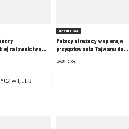
SZKOLENIA
kadry
Polscy strażacy wspierają
kiej ratownictwa
przygotowania Tajwanu do
owego KSRG
certyfikacji INSARAG
2025-12-04
ACZ WIĘCEJ