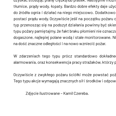
tłumice, prądy wody, łopaty. Bardzo dobre efekty daje uż
do źródła ognia i działać na niego miejscowo. Dodatkowo 
postaci prądu wody. Oczywiście jeśli na początku pożaru 
typ przenosząc się na podszyt działania powinny być skier
typu pożary pamiętajmy, że fakt braku płomieni nie oznacz
dogaszone, najlepiej polane wodą i stale monitorowane. N
na dość znaczne odległości i na nowo wzniecić pożar.
W zdarzeniach tego typu prócz standardowo dokładneg
alarmowania, oraz konsekwencja pracy strażaków, którzy p
Oczywiście z zwykłego pożaru ściółki może powstać poż
Tego typu akcje wymagają znacznych sił i środków i odpowi
Zdjęcie ilustrowane – Kamil Czereba.