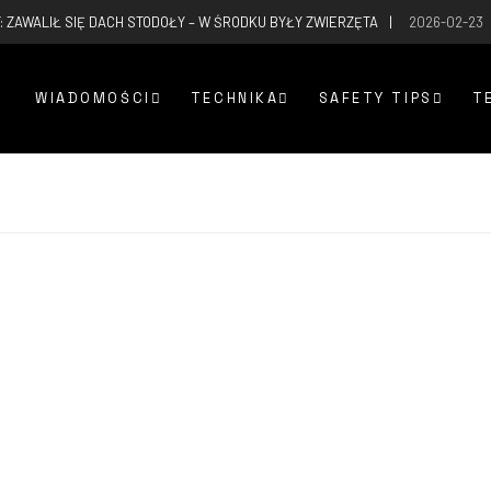
: ZAWALIŁ SIĘ DACH STODOŁY – W ŚRODKU BYŁY ZWIERZĘTA
2026-02-23
WIADOMOŚCI
TECHNIKA
SAFETY TIPS
T