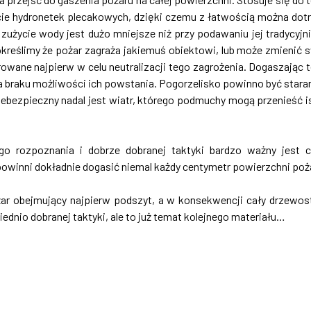
ycie hydronetek plecakowych, dzięki czemu z łatwością można dot
zużycie wody jest dużo mniejsze niż przy podawaniu jej tradycyjn
określimy że pożar zagraża jakiemuś obiektowi, lub może zmienić 
owane najpierw w celu neutralizacji tego zagrożenia. Dogaszając 
a braku możliwości ich powstania. Pogorzelisko powinno być stara
iebezpieczny nadal jest wiatr, którego podmuchy mogą przenieść i
o rozpoznania i dobrze dobranej taktyki bardzo ważny jest 
owinni dokładnie dogasić niemal każdy centymetr powierzchni poż
ar obejmujący najpierw podszyt, a w konsekwencji cały drzewos
ednio dobranej taktyki, ale to już temat kolejnego materiału…