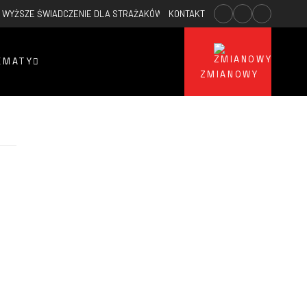
WYŻSZE ŚWIADCZENIE DLA STRAŻAKÓW OSP
KONTAKT
2026-02-23
WYPADEK PAR
EMATY
ZMIANOWY