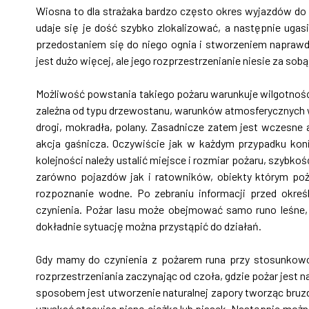
Wiosna to dla strażaka bardzo często okres wyjazdów do w
udaje się je dość szybko zlokalizować, a następnie ugas
przedostaniem się do niego ognia i stworzeniem napraw
jest dużo więcej, ale jego rozprzestrzenianie niesie za so
Możliwość powstania takiego pożaru warunkuje wilgotność ś
zależna od typu drzewostanu, warunków atmosferycznych wśr
drogi, mokradła, polany. Zasadnicze zatem jest wczesne
akcja gaśnicza. Oczywiście jak w każdym przypadku ko
kolejności należy ustalić miejsce i rozmiar pożaru, szybko
zarówno pojazdów jak i ratowników, obiekty którym po
rozpoznanie wodne. Po zebraniu informacji przed okre
czynienia. Pożar lasu może obejmować samo runo leśne, 
dokładnie sytuację można przystąpić do działań.
Gdy mamy do czynienia z pożarem runa przy stosunkowo
rozprzestrzeniania zaczynając od czoła, gdzie pożar jest 
sposobem jest utworzenie naturalnej zapory tworząc bru
uzyskać stosując pianę ciężką lub piasek. Następnie można