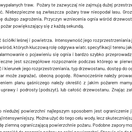
ypalanych traw. Pożary te zazwyczaj nie zajmują dużej przestrze
ić. Niebezpieczne są zwłaszcza pożary traw nieopodal lasu. Groz
dę dużego zagrożenia. Przyczyn wzniecenia ognia wśród drzewos
bą pożar powiększający się z każdą sekundą.
ciółki leśnej i powietrza. Intensywność jego rozprzestrzeniania 
ód, których kluczową rolę odgrywa wiatr, specyfikacji terenu jak
 alarmowanie o pojawieniu się ognia i bardzo szybko przeprowad
nieczne jest szczegółowe rozpoznanie podczas którego w pierw
ść i kierunek jego rozprzestrzeniania, typ drzewostanu, dostęp do o
żar może zagrażać, obecną pogodę. Równocześnie należy prowa
śleniem planu gaśniczego należy określić z jakim pożarem mam
uprawy i podrosty (podszyt), lub całość drzewostanu. Znając z
 niedużej powierzchni najlepszym sposobem jest ograniczenie 
najintensywniejszy. Można użyć do tego celu wody, lecz skuteczniej
zdę ziemną ograniczającą powierzchnie pożaru. Podobne zapory m
 przejść do gaszenia pożaru na całej powierzchni. Stosuje się do 