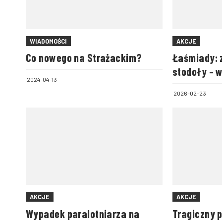
WIADOMOŚCI
AKCJE
Co nowego na Strażackim?
Łaśmiady: 
stodoły – 
2024-04-13
zwierzęta
2026-02-23
AKCJE
AKCJE
Wypadek paralotniarza na
Tragiczny 