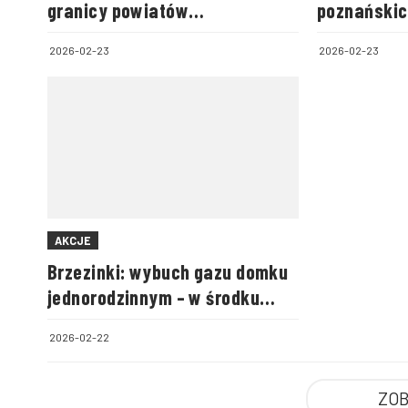
granicy powiatów
poznańskic
biłgorajskiego i zamojskiego
2026-02-23
2026-02-23
AKCJE
Brzezinki: wybuch gazu domku
jednorodzinnym – w środku
była cała rodzina
2026-02-22
ZOB