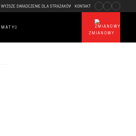
WYŻSZE ŚWIADCZENIE DLA STRAŻAKÓW OSP
KONTAKT
2026-02-23
WYPADEK PAR
EMATY
ZMIANOWY