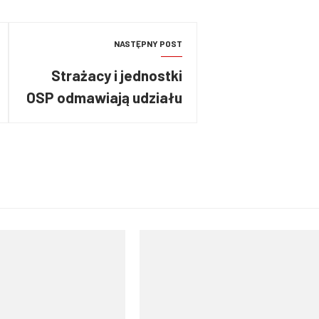
NASTĘPNY POST
Strażacy i jednostki
OSP odmawiają udziału
w plebiscytach SMS-
owych