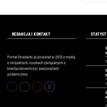
REDAKCJA I KONTAKT
STATYST
S
p
Portal Strażacki.pl powstał w 2013 z myślą
2
o strażakach, osobach związanych z
branżą ratowniczą i pasjonatach
S
pożarnictwa.
p
2
S
w
2