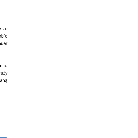
e ze
ębie
auer
nia.
raży
taną