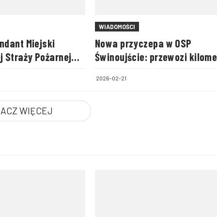
WIADOMOŚCI
dant Miejski
Nowa przyczepa w OSP
 Straży Pożarnej
Świnoujście: przewozi kilome
wku
węży, pompę i worki na pias
2026-02-21
ACZ WIĘCEJ