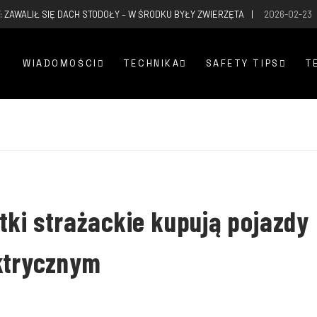
: ZAWALIŁ SIĘ DACH STODOŁY – W ŚRODKU BYŁY ZWIERZĘTA
2026-02-23
WIADOMOŚCI
TECHNIKA
SAFETY TIPS
T
tki strażackie kupują pojazdy
ektrycznym