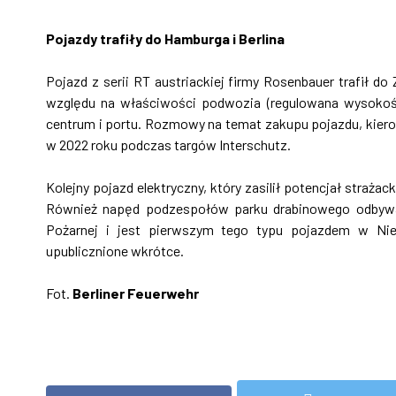
Pojazdy trafiły do Hamburga i Berlina
Pojazd z serii RT austriackiej firmy Rosenbauer trafił 
względu na właściwości podwozia (regulowana wysokość
centrum i portu. Rozmowy na temat zakupu pojazdu, kier
w 2022 roku podczas targów Interschutz.
Kolejny pojazd elektryczny, który zasilił potencjał straż
Również napęd podzespołów parku drabinowego odbywa się
Pożarnej i jest pierwszym tego typu pojazdem w Nie
upublicznione wkrótce.
Fot.
Berliner Feuerwehr