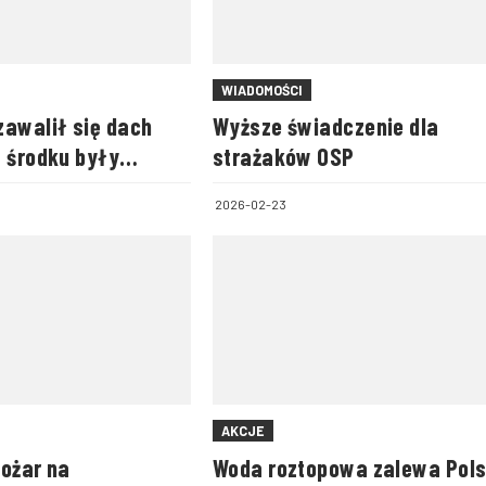
WIADOMOŚCI
zawalił się dach
Wyższe świadczenie dla
w środku były
strażaków OSP
2026-02-23
AKCJE
pożar na
Woda roztopowa zalewa Pol