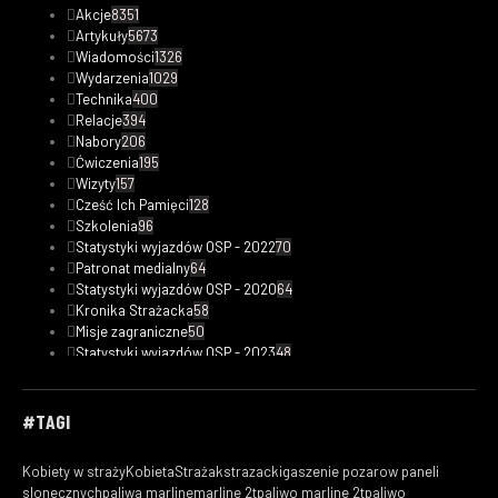
Akcje
8351
Artykuły
5673
Wiadomości
1326
Wydarzenia
1029
Technika
400
Relacje
394
Nabory
206
Ćwiczenia
195
Wizyty
157
Cześć Ich Pamięci
128
Szkolenia
96
Statystyki wyjazdów OSP - 2022
70
Patronat medialny
64
Statystyki wyjazdów OSP - 2020
64
Kronika Strażacka
58
Misje zagraniczne
50
Statystyki wyjazdów OSP - 2023
48
Safety Tips
47
Fotorelacje
33
Kobiety w straży
30
#TAGI
Filmy
29
Ciekawostki pożarnicze
19
Kobiety w straży
KobietaStrażak
strazacki
gaszenie pozarow paneli
Statystyki wyjazdów OSP - 2019
18
slonecznych
paliwa marline
marline 2t
paliwo marline 2t
paliwo