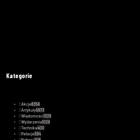
Kategorie
Akcje
8356
Artykuły
5673
Wiadomości
1329
Wydarzenia
1029
Technika
400
Relacje
394
Nabory
206