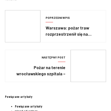
POPRZEDNI WPIS
Warszawa: pożar traw
rozprzestrzenił się na
budynek mieszkalny
NASTĘPNY POST
Pożar na terenie
wrocławskiego szpitala –
spłonął magazyn
Powiązane artykuły
Powiązane artykuły
więcej od autora