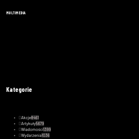
MULTIMEDIA
Kategorie
Akcje
8461
Artykuły
5679
Wiadomości
1399
Wydarzenia
1036