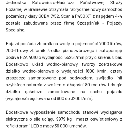
Jednostka Ratowniczo-Gaśnicza Państwowej Straży
Pożarnej w Braniewie otrzymała fabrycznie nowy samochód
pożarniczy klasy GCBA 7/52. Scania P450 XT z napędem 4×4
została zabudowana przez firmę Szczęśniak – Pojazdy
Specjalne.
Pojazd posiada zbiornik na wodę o pojemności 7000 litrów,
700-litrowy zbiornik środka pianotwórczego i autopompę
Godiva P2A 4010 o wydajności 5525 l/min przy ciśnieniu 8 bar.
Dodatkowo układ wodno-pianowy tworzy zderzakowe
działko wodno-pianowe o wydajności 1600 l/min, cztery
zraszacze zamontowane pod podwoziem, zwijadło linii
szybkiego natarcia z wężem o długości 80 metrów i drugie
działko gaśnicze zamontowane na dachu pojazdu
(wydajność regulowana od 800 do 3200 l/min).
Dodatkowe wyposażenie samochodu stanowi wyciągarka
elektryczna o sile uciągu 9979 kg i maszt oświetleniowy z
reflektorami LED o mocy 36 000 lumenów.