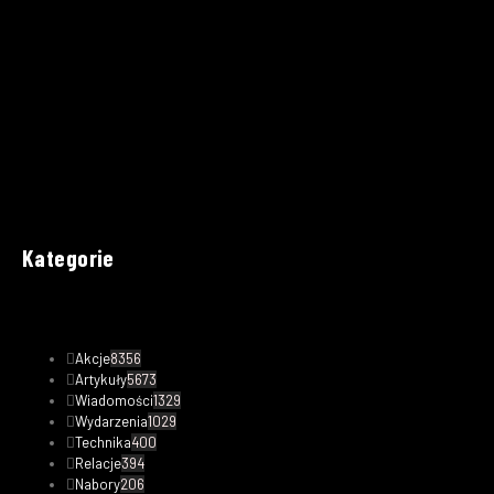
Kategorie
Akcje
8356
Artykuły
5673
Wiadomości
1329
Wydarzenia
1029
Technika
400
Relacje
394
Nabory
206