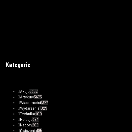
Kategorie
Akcje
8352
Artykuły
5673
Wiadomości
1327
Wydarzenia
1029
Technika
400
Relacje
394
Nabory
206
Ćwiczenia
195