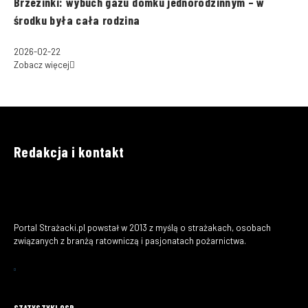
Brzezinki: wybuch gazu domku jednorodzinnym – w
środku była cała rodzina
2026-02-22
Zobacz więcej
Redakcja i kontakt
Portal Strażacki.pl powstał w 2013 z myślą o strażakach, osobach
związanych z branżą ratowniczą i pasjonatach pożarnictwa.