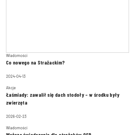
Wiadomości
Co nowego na Strażackim?
2024-04-13
Akcje
Łaśmiady: zawalił się dach stodoły – w środku były
zwierzęta
2026-02-23
Wiadomości
Wyższe świadczenie dla strażaków OSP